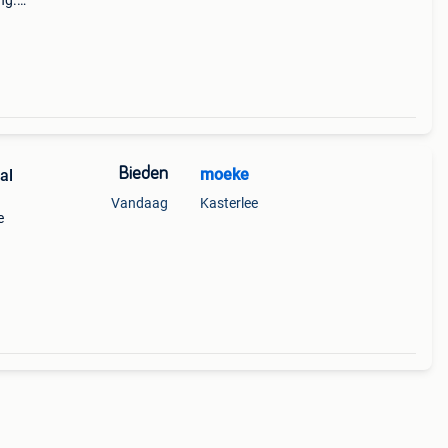
ng.
zacht
 de
Bieden
moeke
al
Vandaag
Kasterlee
e