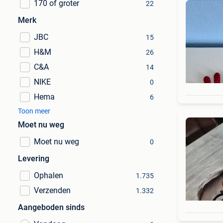
170 of groter
22
Merk
JBC
15
H&M
26
C&A
14
NIKE
0
Hema
6
Toon meer
Moet nu weg
Moet nu weg
0
Levering
Ophalen
1.735
Verzenden
1.332
Aangeboden sinds