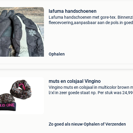
lafuma handschoenen
Lafuma handschoenen met gore-tex. Binnenzij
fleecevoering,aanpasbaar aan de pols.in goe
staat. 5€. Enkel af te halen in melle.
Ophalen
muts en colsjaal Vingino
Vingino muts en colsjaal in multicolor brown 
l/xl in zeer goede staat np. Per stuk was 24,9
2stuks samen mogen weg voor 25€
Zo goed als nieuw
Ophalen of Verzenden