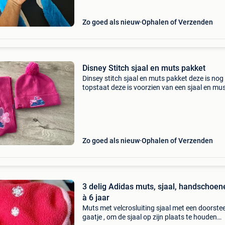
Zo goed als nieuw
Ophalen of Verzenden
Disney Stitch sjaal en muts pakket
Dinsey stitch sjaal en muts pakket deze is nog 
topstaat deze is voorzien van een sjaal en mus
roze kleur met een print op van het character s
deze is origineel van uitgeverij disney deze i
Zo goed als nieuw
Ophalen of Verzenden
3 delig Adidas muts, sjaal, handschoen
à 6 jaar
Muts met velcrosluiting sjaal met een doorste
gaatje , om de sjaal op zijn plaats te houden