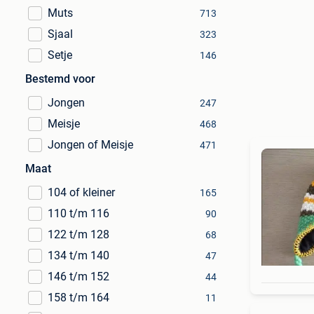
Muts
713
Sjaal
323
Setje
146
Bestemd voor
Jongen
247
Meisje
468
Jongen of Meisje
471
Maat
104 of kleiner
165
110 t/m 116
90
122 t/m 128
68
134 t/m 140
47
146 t/m 152
44
158 t/m 164
11