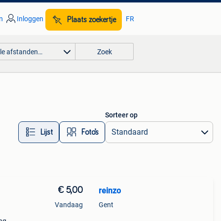
n
Inloggen
FR
Plaats zoekertje
lle afstanden…
Zoek
Sorteer op
Lijst
Foto’s
€ 5,00
reinzo
Vandaag
Gent