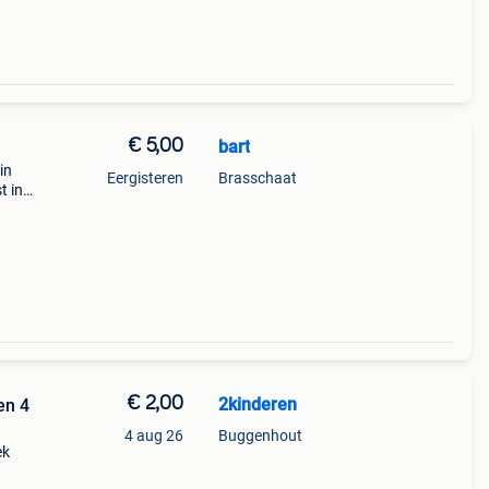
€ 5,00
bart
in
Eergisteren
Brasschaat
t in
titch
€ 2,00
2kinderen
en 4
4 aug 26
Buggenhout
ek