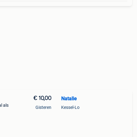
€ 10,00
Natalie
l als
Gisteren
Kessel-Lo