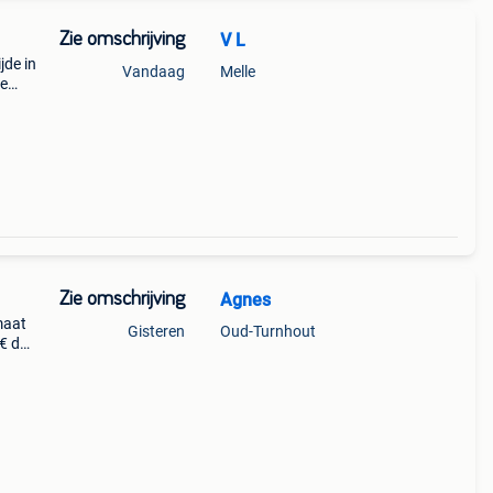
Zie omschrijving
V L
de in
Vandaag
Melle
de
Zie omschrijving
Agnes
maat
Gisteren
Oud-Turnhout
9€ de