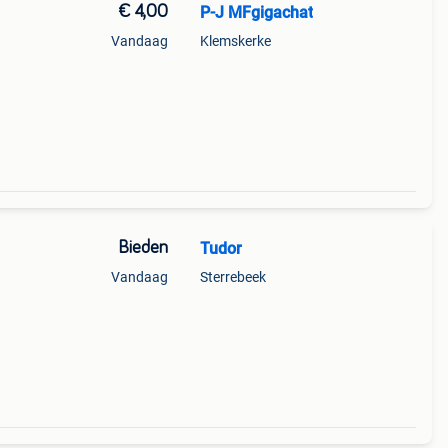
€ 4,00
P-J MFgigachat
Vandaag
Klemskerke
Bieden
Tudor
Vandaag
Sterrebeek