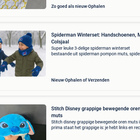
Zo goed als nieuw
Ophalen
Spiderman Winterset: Handschoenen, 
Colsjaal
Super leuke 3-delige spiderman winterset
bestaande uit spiderman pompon muts, spid
snood en spiderman handschoenen. Kleur: bl
Geschikt voor kinderen van 3-6 jaar. 1 Maat.
Materiaal: 100% acry
Nieuw
Ophalen of Verzenden
Stitch Disney grappige bewegende ore
muts
Stitch disney grappige bewegende oren muts 
prima staat het grappige is: je hebt links en re
van die lange "armen". Knijp je in de linkerarm,
gaat je linkeroor omhoog en knijp je i