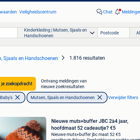
waarden
Veiligheidscentrum
Chat
Meldinge
Kinderkleding | Mutsen, Sjaals en
A
Handschoenen
1.816 resultaten
n, Sjaals en Handschoenen
Ontvang meldingen van
 je zoekopdracht
nieuwe zoekresultaten
 Baby's
Mutsen, Sjaals en Handschoenen
Verwijder filters
Nieuwe muts+buffer JBC 2à4 jaar,
hoofdmaat 52 cadeautje? €5
Nieuwe muts+buffer jbc maat 52 €5