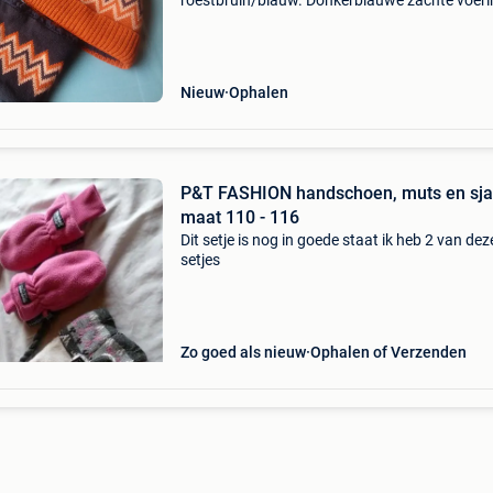
roestbruin/blauw. Donkerblauwe zachte voeri
Zeer mooi setje! Cadeautje? Goede kwaliteit, 
gevoerd binnenin zodat de wol niet kriebelt op
hoofdhuid : )
Nieuw
Ophalen
P&T FASHION handschoen, muts en sja
maat 110 - 116
Dit setje is nog in goede staat ik heb 2 van dez
setjes
Zo goed als nieuw
Ophalen of Verzenden