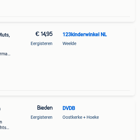
€ 14,95
123kinderwinkel NL
Muts,
Eergisteren
Weelde
erman
auw.
Bieden
DVDB
n
Eergisteren
Oostkerke + Hoeke
in
chts
 dan