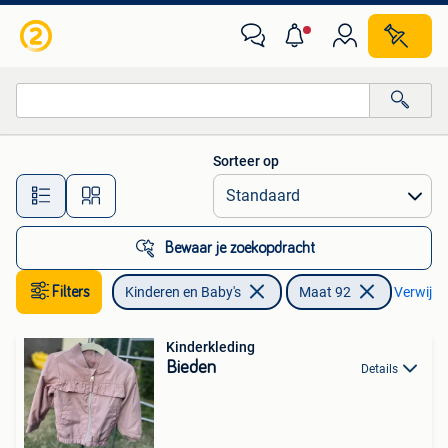
Kinderkleding | Maat 92
Sorteer op
Alle afstanden…
Bewaar je zoekopdracht
Filters
Kinderen en Baby's
Maat 92
Verwijder
Kinderkleding
Bieden
Details