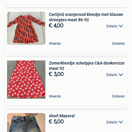
CarlijnQ oranjerood kleedje met blauwe
streepjes maat 86-92
€ 4,00
Details
Weerde
Gisteren
Zomerkleedje schelpjes C&A donkerroze
maat 92
€ 3,00
Details
Weerde
Gisteren
short Mayoral
€ 5,00
Details