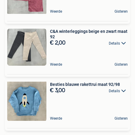
Weerde
Gisteren
C&A winterleggings beige en zwart maat
92
€ 2,00
Details
Weerde
Gisteren
Besties blauwe rakettrui maat 92/98
€ 3,00
Details
Weerde
Gisteren