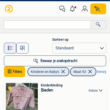
Kinderkleding | Maat 92
Sorteer op
Alle afstanden…
Bewaar je zoekopdracht
Filters
Kinderen en Baby's
Maat 92
Verwijder
Kinderkleding
Bieden
Details