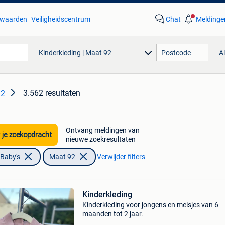
waarden
Veiligheidscentrum
Chat
Meldinge
Kinderkleding | Maat 92
A
3.562 resultaten
92
Ontvang meldingen van
 je zoekopdracht
nieuwe zoekresultaten
 Baby's
Maat 92
Verwijder filters
Kinderkleding
Kinderkleding voor jongens en meisjes van 6
maanden tot 2 jaar.