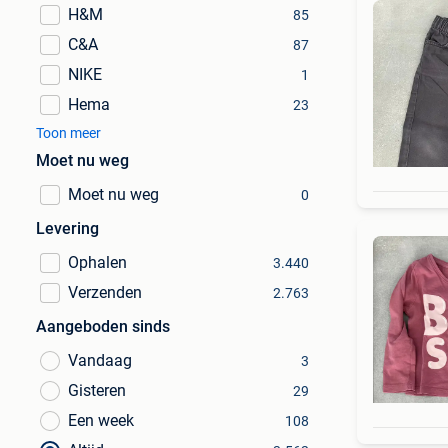
H&M
85
C&A
87
NIKE
1
Hema
23
Toon meer
Moet nu weg
Moet nu weg
0
Levering
Ophalen
3.440
Verzenden
2.763
Aangeboden sinds
Vandaag
3
Gisteren
29
Een week
108