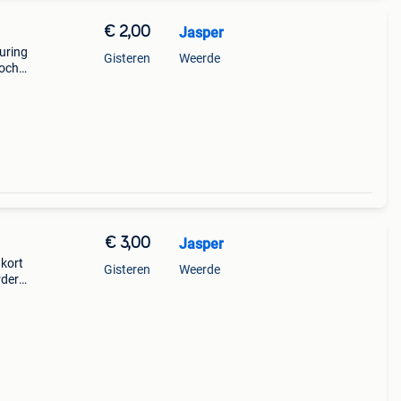
€ 2,00
Jasper
euring
Gisteren
Weerde
kocht
€ 3,00
Jasper
 kort
Gisteren
Weerde
rder