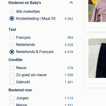
Kinderen en Baby's
Alle zoekertjes
Kinderkleding | Maat 92
3.562
Taal
Français
993
Nederlands
3.325
Nederlands & Français
4.318
Conditie
Nieuw
278
Zo goed als nieuw
1.559
Gebruikt
1.301
Bestemd voor
Jongen
1.115
Meisje
1.321