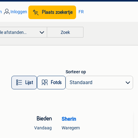
n
Inloggen
FR
Plaats zoekertje
lle afstanden…
Zoek
Sorteer op
Lijst
Foto’s
Bieden
Sherin
Vandaag
Waregem