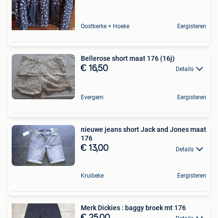
Oostkerke + Hoeke
Eergisteren
Bellerose short maat 176 (16j)
€ 16,50
Details
Evergem
Eergisteren
nieuwe jeans short Jack and Jones maat
176
€ 13,00
Details
Kruibeke
Eergisteren
Merk Dickies : baggy broek mt 176
€ 25,00