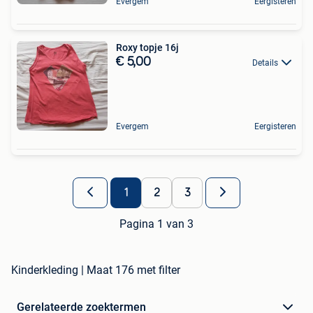
Evergem
Eergisteren
Roxy topje 16j
€ 5,00
Details
Evergem
Eergisteren
1
2
3
Pagina 1 van 3
Kinderkleding | Maat 176 met filter
Gerelateerde zoektermen