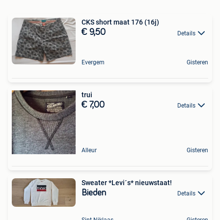
CKS short maat 176 (16j)
€ 9,50
Details
Evergem
Gisteren
trui
€ 7,00
Details
Alleur
Gisteren
Sweater *Levi´s* nieuwstaat!
Bieden
Details