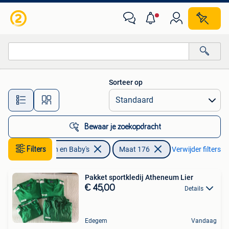
Kinderkleding | Maat 176
Sorteer op
Alle afstanden…
Bewaar je zoekopdracht
Filters
Kinderen en Baby's
Maat 176
Verwijder filters
Pakket sportkledij Atheneum Lier
€ 45,00
Details
Edegem
Vandaag