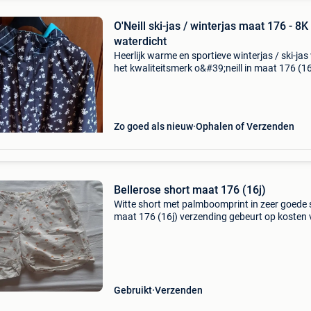
O'Neill ski-jas / winterjas maat 176 - 8K
waterdicht
Heerlijk warme en sportieve winterjas / ski-jas
het kwaliteitsmerk o&#39;neill in maat 176 (1
jaar). De jas heeft een donkere basis met een
vrolijke, witte sterren/bloemenprint en een opv
Zo goed als nieuw
Ophalen of Verzenden
Bellerose short maat 176 (16j)
Witte short met palmboomprint in zeer goede 
maat 176 (16j) verzending gebeurt op kosten
de koper
Gebruikt
Verzenden