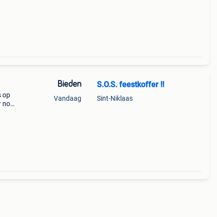
Bieden
S.O.S. feestkoffer !!
s op
Vandaag
Sint-Niklaas
ur nog
 te