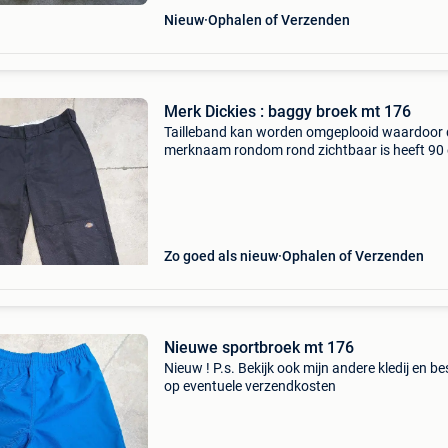
Nieuw
Ophalen of Verzenden
Merk Dickies : baggy broek mt 176
Tailleband kan worden omgeplooid waardoor 
merknaam rondom rond zichtbaar is heeft 90
gekost, koopje ! Als nieuw ! P.s. Bekijk ook mijn
andere koopjes en bespaar op eventuele
verzendkosten
Zo goed als nieuw
Ophalen of Verzenden
Nieuwe sportbroek mt 176
Nieuw ! P.s. Bekijk ook mijn andere kledij en b
op eventuele verzendkosten