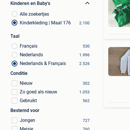
Kinderen en Baby's
Alle zoekertjes
Kinderkleding | Maat 176
2.100
Taal
Français
530
Nederlands
1.996
Nederlands & Français
2.526
Conditie
Nieuw
302
Zo goed als nieuw
1.053
Gebruikt
562
Bestemd voor
Jongen
727
Meisje
760