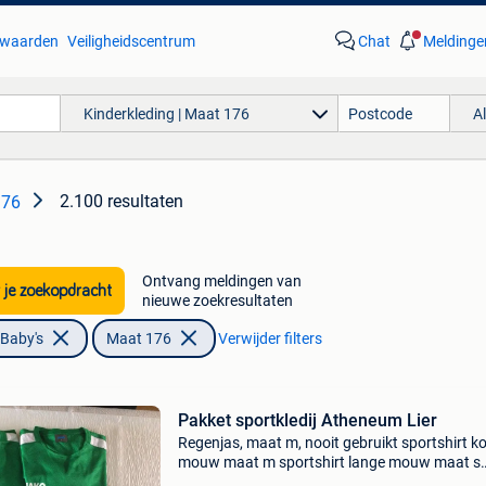
waarden
Veiligheidscentrum
Chat
Meldinge
Kinderkleding | Maat 176
A
2.100 resultaten
176
Ontvang meldingen van
 je zoekopdracht
nieuwe zoekresultaten
 Baby's
Maat 176
Verwijder filters
Pakket sportkledij Atheneum Lier
Regenjas, maat m, nooit gebruikt sportshirt ko
mouw maat m sportshirt lange mouw maat s
sportshirt lane mouw maat m als pakket of el