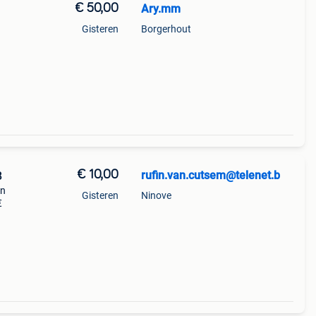
€ 50,00
Ary.mm
Gisteren
Borgerhout
€ 10,00
rufin.van.cutsem@telenet.b
8
in
Gisteren
Ninove
€