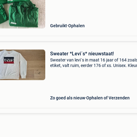
apart 12€/stuk ophalen in edegem
Gebruikt
Ophalen
Sweater *Levi´s* nieuwstaat!
Sweater van levi´s in maat 16 jaar of 164 zoal
etiket, valt ruim, eerder 176 of xs. Unisex. Kle
mooi wit, weinig gedragen! Ook andere kleding
koop in deze maat voor jongens en meisjes, ck
Zo goed als nieuw
Ophalen of Verzenden