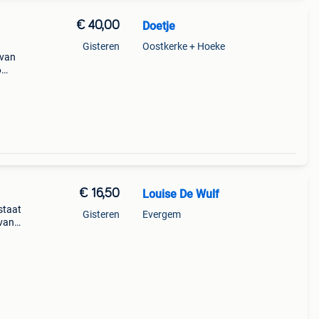
€ 40,00
Doetje
Gisteren
Oostkerke + Hoeke
 van
6
alle
€ 16,50
Louise De Wulf
staat
Gisteren
Evergem
 van