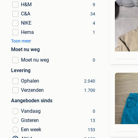
H&M
9
C&A
34
NIKE
4
Hema
1
Toon meer
Moet nu weg
Moet nu weg
0
Levering
Ophalen
2.040
Verzenden
1.700
Aangeboden sinds
Vandaag
0
Gisteren
13
Een week
153