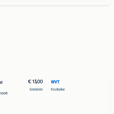
€ 13,00
WVT
at
Gisteren
Kruibeke
nooit