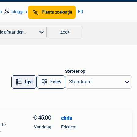
n
Inloggen
FR
Plaats zoekertje
lle afstanden…
Zoek
Sorteer op
Lijst
Foto’s
€ 45,00
chris
rte
Vandaag
Edegem
k