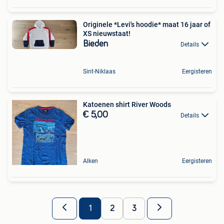
Originele *Levi's hoodie* maat 16 jaar of
XS nieuwstaat!
Bieden
Details
Sint-Niklaas
Eergisteren
Katoenen shirt River Woods
€ 5,00
Details
Alken
Eergisteren
1
2
3