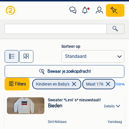
Kinderkleding | Maat 176
Sorteer op
Alle afstanden…
Bewaar je zoekopdracht
Filters
Kinderen en Baby's
Maat 176
Verwijde
Sweater *Levi´s* nieuwstaat!
Bieden
Details
Sint-Niklaas
Vandaag