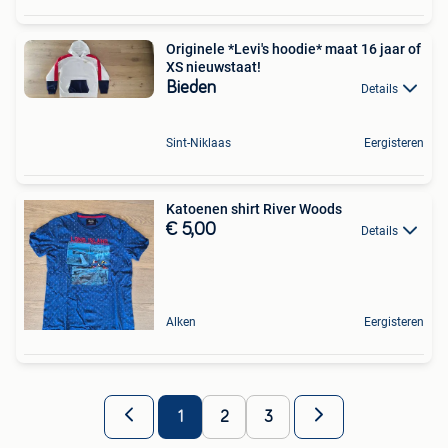
Originele *Levi's hoodie* maat 16 jaar of
XS nieuwstaat!
Bieden
Details
Sint-Niklaas
Eergisteren
Katoenen shirt River Woods
€ 5,00
Details
Alken
Eergisteren
1
2
3