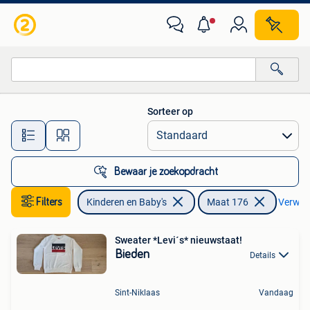
Kinderkleding | Maat 176
Sorteer op
Alle afstanden…
Bewaar je zoekopdracht
Filters
Kinderen en Baby's
Maat 176
Verwijde
Sweater *Levi´s* nieuwstaat!
Bieden
Details
Sint-Niklaas
Vandaag