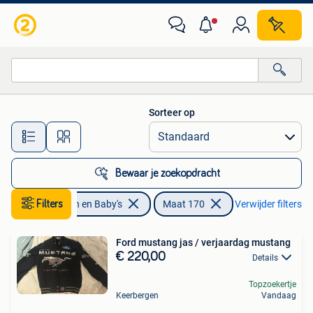
Kinderkleding | Maat 170
Sorteer op
Alle afstanden…
Bewaar je zoekopdracht
Filters
Kinderen en Baby's
Maat 170
Verwijder filters
Ford mustang jas / verjaardag mustang
€ 220,00
Details
Topzoekertje
Keerbergen
Vandaag