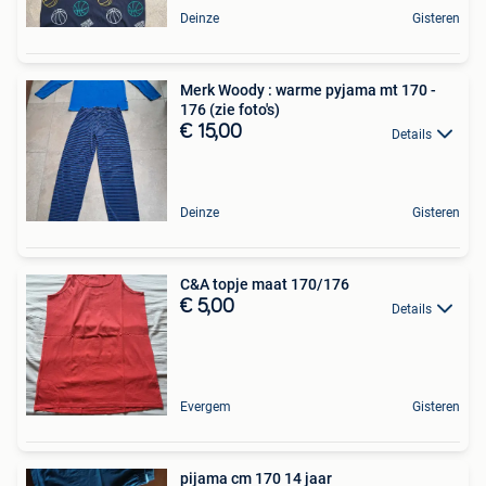
Deinze
Gisteren
Merk Woody : warme pyjama mt 170 -
176 (zie foto's)
€ 15,00
Details
Deinze
Gisteren
C&A topje maat 170/176
€ 5,00
Details
Evergem
Gisteren
pijama cm 170 14 jaar