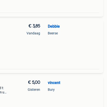
€ 3,85
Debbie
Vandaag
Beerse
€ 5,00
vincent
 t:
Gisteren
Bury
om uw
ing