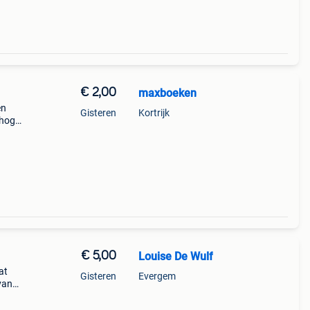
€ 2,00
maxboeken
en
Gisteren
Kortrijk
 hoge
onder
€ 5,00
Louise De Wulf
at
Gisteren
Evergem
van