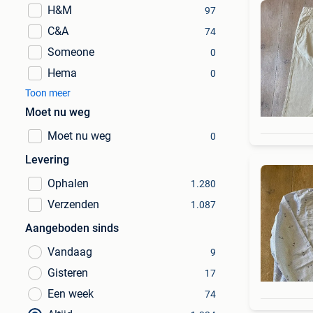
H&M
97
C&A
74
Someone
0
Hema
0
Toon meer
Moet nu weg
Moet nu weg
0
Levering
Ophalen
1.280
Verzenden
1.087
Aangeboden sinds
Vandaag
9
Gisteren
17
Een week
74