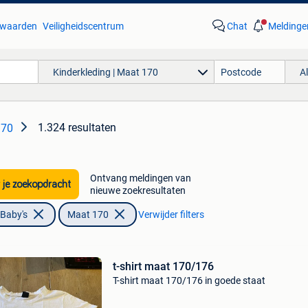
waarden
Veiligheidscentrum
Chat
Meldinge
Kinderkleding | Maat 170
A
1.324 resultaten
170
Ontvang meldingen van
 je zoekopdracht
nieuwe zoekresultaten
 Baby's
Maat 170
Verwijder filters
t-shirt maat 170/176
T-shirt maat 170/176 in goede staat