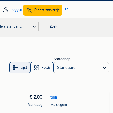
n
Inloggen
FR
Plaats zoekertje
lle afstanden…
Zoek
Sorteer op
Lijst
Foto’s
€ 2,00
tilifi
Vandaag
Maldegem