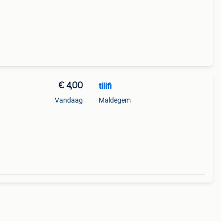
€ 4,00
tilifi
Vandaag
Maldegem