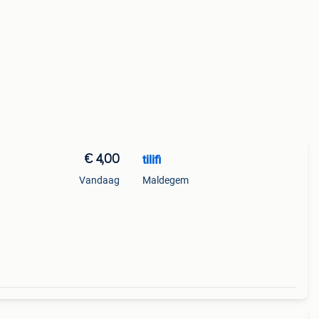
€ 4,00
tilifi
Vandaag
Maldegem