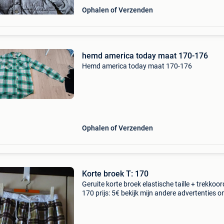
Ophalen of Verzenden
hemd america today maat 170-176
Hemd america today maat 170-176
Ophalen of Verzenden
Korte broek T: 170
Geruite korte broek elastische taille + trekkoord
170 prijs: 5€ bekijk mijn andere advertenties 
verzendkosten te beperken. Bedankt. Verzend
mogelijk voor rekening en risico van de kop