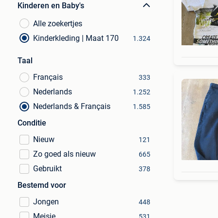
Kinderen en Baby's
Alle zoekertjes
Kinderkleding | Maat 170
1.324
Taal
Français
333
Nederlands
1.252
Nederlands & Français
1.585
Conditie
Nieuw
121
Zo goed als nieuw
665
Gebruikt
378
Bestemd voor
Jongen
448
Meisje
531