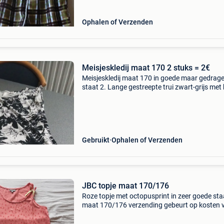
Ophalen of Verzenden
Meisjeskledij maat 170 2 stuks = 2€
Meisjeskledij maat 170 in goede maar gedrag
staat 2. Lange gestreepte trui zwart-grijs met
col jbc 4. Zwart wit gebloemd zomerkleedje z
mouwen h&m per stuk 1€
Gebruikt
Ophalen of Verzenden
JBC topje maat 170/176
Roze topje met octopusprint in zeer goede sta
maat 170/176 verzending gebeurt op kosten 
de koper onderhandelen over de prijs mogelijk