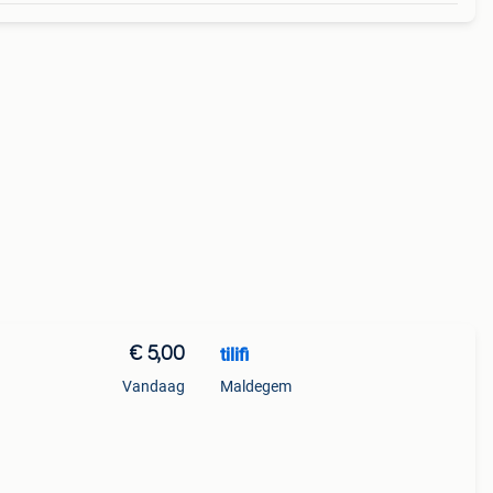
€ 5,00
tilifi
Vandaag
Maldegem