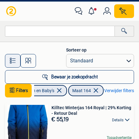
Kinderkleding | Maat 164
Sorteer op
Alle afstanden…
Bewaar je zoekopdracht
Filters
Kinderen en Baby's
Maat 164
Verwijder filters
Killtec Winterjas 164 Royal | 29% Korting
- Retour Deal
€ 55,19
Details
Topadvertentie