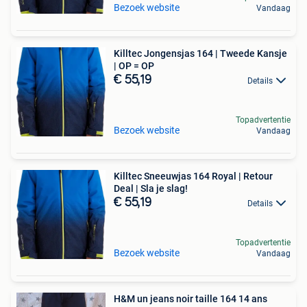
Bezoek website
Vandaag
Killtec Jongensjas 164 | Tweede Kansje
| OP = OP
€ 55,19
Details
Topadvertentie
Bezoek website
Vandaag
Killtec Sneeuwjas 164 Royal | Retour
Deal | Sla je slag!
€ 55,19
Details
Topadvertentie
Bezoek website
Vandaag
H&M un jeans noir taille 164 14 ans