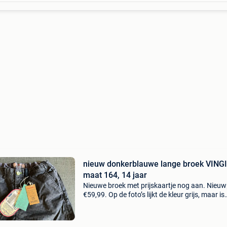
nieuw donkerblauwe lange broek VING
maat 164, 14 jaar
Nieuwe broek met prijskaartje nog aan. Nieuwp
€59,99. Op de foto’s lijkt de kleur grijs, maar is
donkerblauw zoals je op het kaartje kan lezen.
Nooit gedragen omdat dochter enkel baggy b