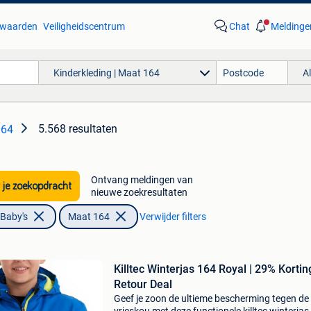
waarden
Veiligheidscentrum
Chat
Meldinge
Kinderkleding | Maat 164
A
5.568 resultaten
164
Ontvang meldingen van
 je zoekopdracht
nieuwe zoekresultaten
 Baby's
Maat 164
Verwijder filters
Killtec Winterjas 164 Royal | 29% Kortin
Retour Deal
Geef je zoon de ultieme bescherming tegen de