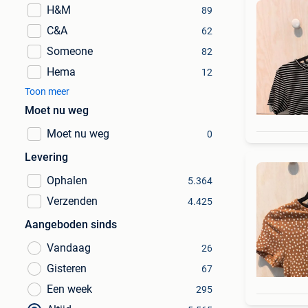
H&M
89
C&A
62
Someone
82
Hema
12
Toon meer
Moet nu weg
Moet nu weg
0
Levering
Ophalen
5.364
Verzenden
4.425
Aangeboden sinds
Vandaag
26
Gisteren
67
Een week
295