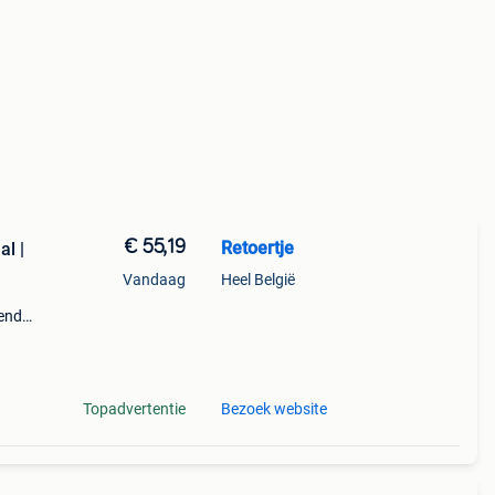
€ 55,19
Retoertje
al |
Vandaag
Heel België
gende
en?
et c
Topadvertentie
Bezoek website