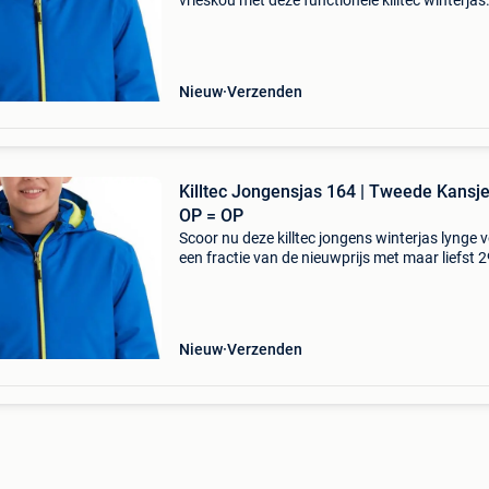
vrieskou met deze functionele killtec winterjas
lynge, nu tijdelijk met maar liefst 29% korting!
kwalitatieve winterjas is de perfecte keuze voo
Nieuw
Verzenden
Killtec Jongensjas 164 | Tweede Kansje
OP = OP
Scoor nu deze killtec jongens winterjas lynge 
een fractie van de nieuwprijs met maar liefst 
korting! Deze functionele winterjas met capu
houdt je tiener warm en droog tijdens de koud
Nieuw
Verzenden