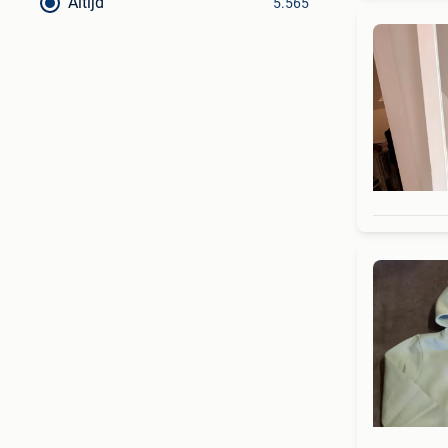
Altijd
5.565