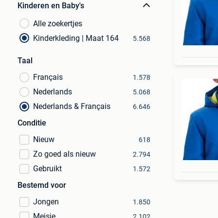
Kinderen en Baby's
Alle zoekertjes
Kinderkleding | Maat 164
5.568
Taal
Français
1.578
Nederlands
5.068
Nederlands & Français
6.646
Conditie
Nieuw
618
Zo goed als nieuw
2.794
Gebruikt
1.572
Bestemd voor
Jongen
1.850
Meisje
2.102