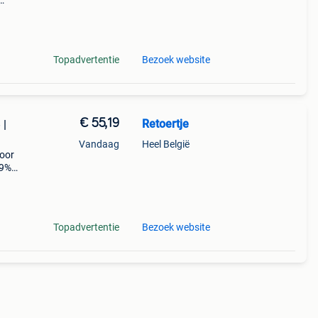
 Deze
r de s
Topadvertentie
Bezoek website
€ 55,19
Retoertje
 |
Vandaag
Heel België
voor
29%
chon
ste w
Topadvertentie
Bezoek website