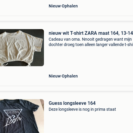
Nieuw
Ophalen
nieuw wit T-shirt ZARA maat 164, 13-14
Cadeau van oma. Nnooit gedragen want mijn
dochter droeg toen alleen langer vallende t-shi
Minder gekreukt dan je op basis van de foto z
denken. Bekijk ook mijn andere zoekertjes. He
thuis nog v
Nieuw
Ophalen
Guess longsleeve 164
Deze longsleeve is nog in prima staat