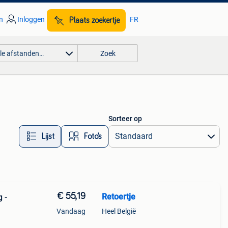
n
Inloggen
FR
Plaats zoekertje
lle afstanden…
Zoek
Sorteer op
Lijst
Foto’s
€ 55,19
Retoertje
g -
Vandaag
Heel België