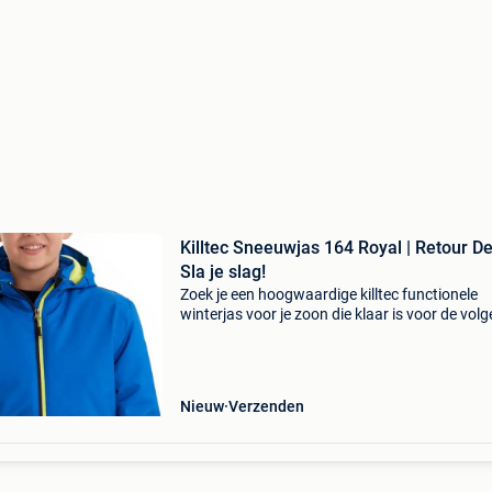
Killtec Sneeuwjas 164 Royal | Retour De
Sla je slag!
Zoek je een hoogwaardige killtec functionele
winterjas voor je zoon die klaar is voor de vol
wintersport, maar wil je niet de volle pot betal
Pak nu 29% korting op deze killtec winterjas m
Nieuw
Verzenden