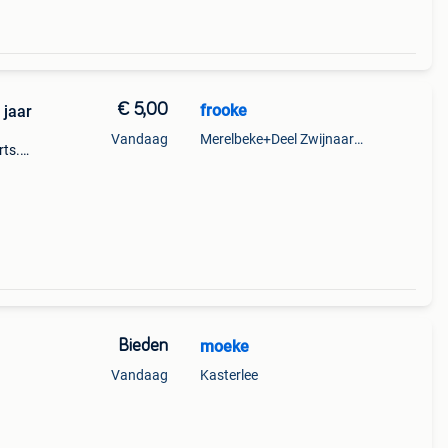
€ 5,00
frooke
 jaar
Vandaag
Merelbeke+Deel Zwijnaarde
rts.
ou
b
Bieden
moeke
Vandaag
Kasterlee