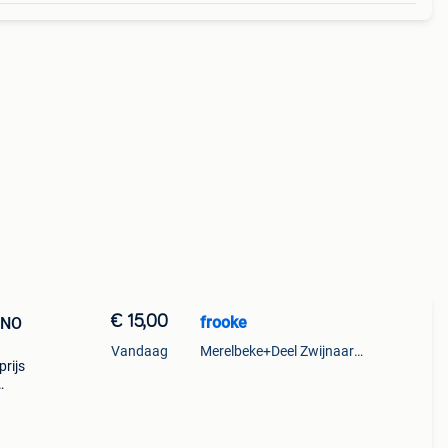
€ 15,00
frooke
INO
Vandaag
Merelbeke+Deel Zwijnaarde
rijs
roeke