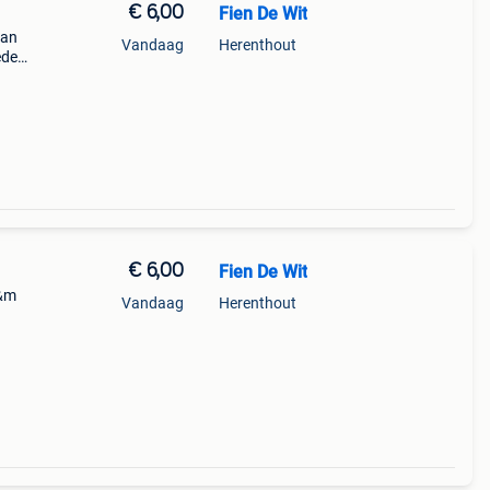
€ 6,00
Fien De Wit
van
Vandaag
Herenthout
ede
€ 6,00
Fien De Wit
h&m
Vandaag
Herenthout