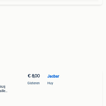
€ 8,00
Jacbar
Gisteren
Huy
kzij
ille
jk
hte