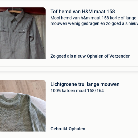
Tof hemd van H&M maat 158
Mooi hemd van h&m maat 158 korte of lange
mouwen weinig gedragen en zo goed als nieu
100% Katoen 2 borstzakjes afmetingen: totale
lengte: 66,5 cm breedte platliggend gemeten 
de oksels: 45
Zo goed als nieuw
Ophalen of Verzenden
Lichtgroene trui lange mouwen
100% katoen maat 158/164
Gebruikt
Ophalen