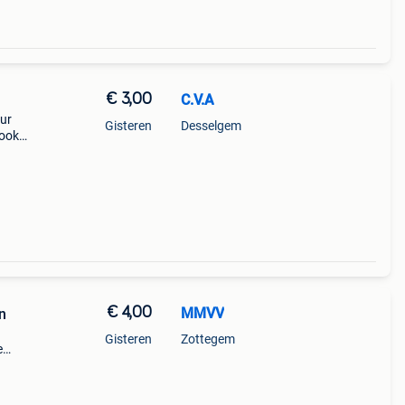
€ 3,00
C.V.A
ur
Gisteren
Desselgem
 ook
€ 4,00
MMVV
n
Gisteren
Zottegem
e