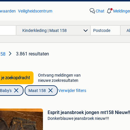
waarden
Veiligheidscentrum
Chat
Meldinge
Kinderkleding | Maat 158
A
3.861 resultaten
158
Ontvang meldingen van
 je zoekopdracht
nieuwe zoekresultaten
 Baby's
Maat 158
Verwijder filters
Esprit jeansbroek jongen mt158 Nieuw!
Donkerblauwe jeansbroek nieuw!!!