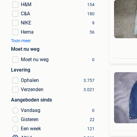
H&M
154
C&A
180
NIKE
9
Hema
56
Toon meer
Moet nu weg
Moet nu weg
0
Levering
Ophalen
3.757
Verzenden
3.021
Aangeboden sinds
Vandaag
0
Gisteren
22
Een week
121