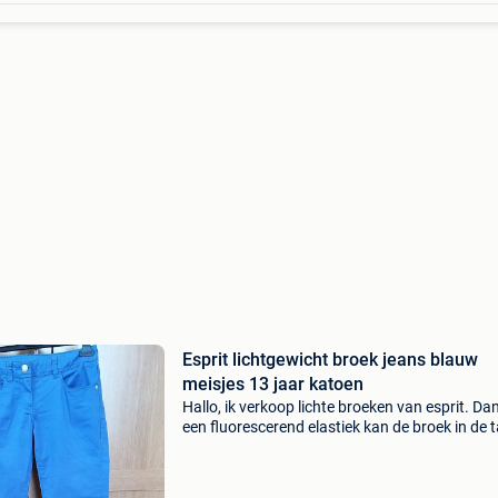
Esprit lichtgewicht broek jeans blauw
meisjes 13 jaar katoen
Hallo, ik verkoop lichte broeken van esprit. Dan
een fluorescerend elastiek kan de broek in de ta
worden gehouden en aangepast. Het is mogeli
om een riem te dragen. Aan de zijkanten en ac