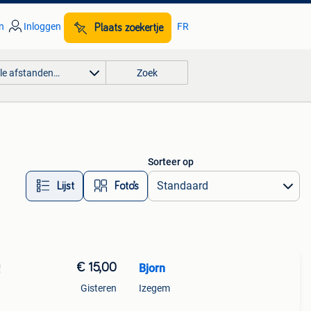
n
Inloggen
FR
Plaats zoekertje
lle afstanden…
Zoek
Sorteer op
Lijst
Foto’s
€ 15,00
Bjorn
!
Gisteren
Izegem