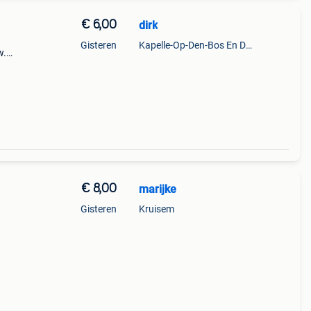
€ 6,00
dirk
Gisteren
Kapelle-Op-Den-Bos En Deel Van Zemst
w.
onder
€ 8,00
marijke
Gisteren
Kruisem