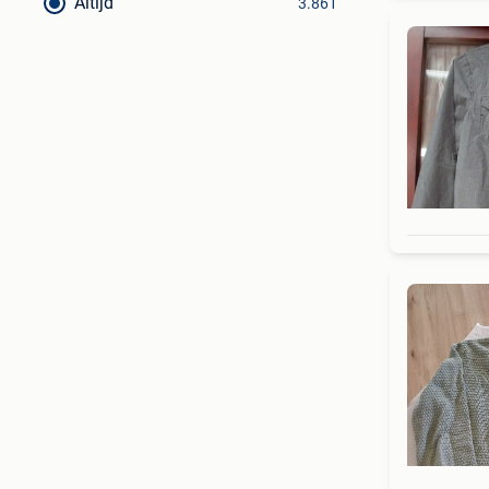
Altijd
3.861