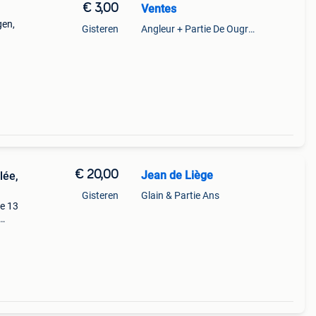
€ 3,00
Ventes
gen,
Gisteren
Angleur + Partie De Ougree + Partie De Tilff Et De Embourg
€ 20,00
Jean de Liège
lée,
Gisteren
Glain & Partie Ans
le 13