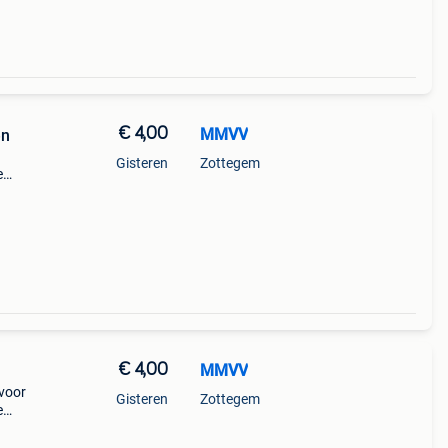
€ 4,00
MMVV
en
Gisteren
Zottegem
e
€ 4,00
MMVV
 voor
Gisteren
Zottegem
e
r