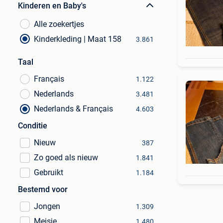
Kinderen en Baby's
Alle zoekertjes
Kinderkleding | Maat 158
3.861
Taal
Français
1.122
Nederlands
3.481
Nederlands & Français
4.603
Conditie
Nieuw
387
Zo goed als nieuw
1.841
Gebruikt
1.184
Bestemd voor
Jongen
1.309
Meisje
1.480