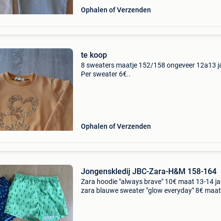
Ophalen of Verzenden
te koop
8 sweaters maatje 152/158 ongeveer 12a13 j
Per sweater 6€..
Ophalen of Verzenden
Jongenskledij JBC-Zara-H&M 158-164
Zara hoodie "always brave" 10€ maat 13-14 ja
zara blauwe sweater "glow everyday" 8€ maat
14 jaar zara grijze broek 8€ 13-14 jaar elastiek
taille in nieuws