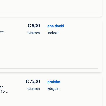
€ 8,00
ann david
aar.
Gisteren
Torhout
€ 75,00
prutske
ar
Gisteren
Edegem
 13-
 in de