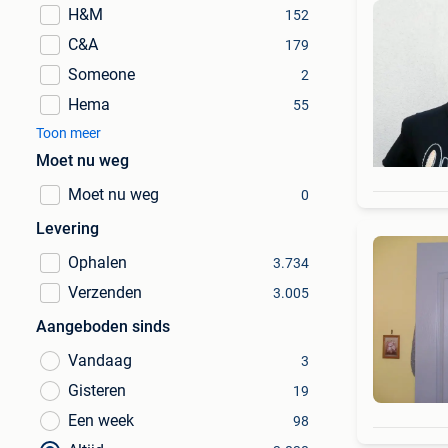
H&M
152
C&A
179
Someone
2
Hema
55
Toon meer
Moet nu weg
Moet nu weg
0
Levering
Ophalen
3.734
Verzenden
3.005
Aangeboden sinds
Vandaag
3
Gisteren
19
Een week
98