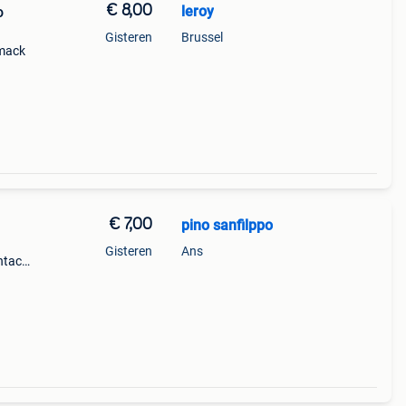
€ 8,00
leroy
o
Gisteren
Brussel
smack
€ 7,00
pino sanfilppo
Gisteren
Ans
ntact
er