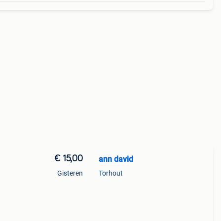
€ 15,00
ann david
Gisteren
Torhout