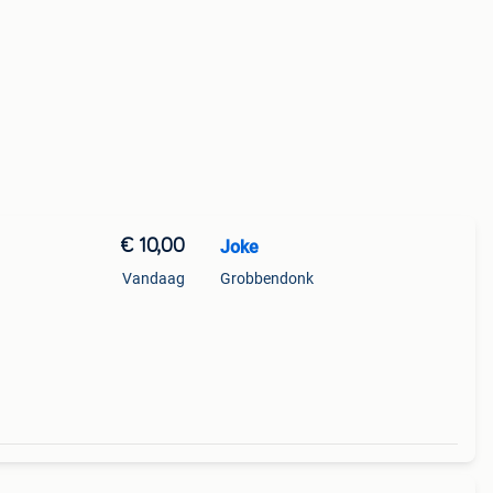
€ 10,00
Joke
Vandaag
Grobbendonk