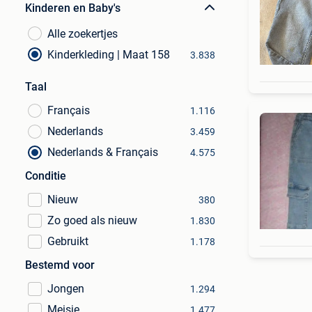
Kinderen en Baby's
Alle zoekertjes
Kinderkleding | Maat 158
3.838
Taal
Français
1.116
Nederlands
3.459
Nederlands & Français
4.575
Conditie
Nieuw
380
Zo goed als nieuw
1.830
Gebruikt
1.178
Bestemd voor
Jongen
1.294
Meisje
1.477