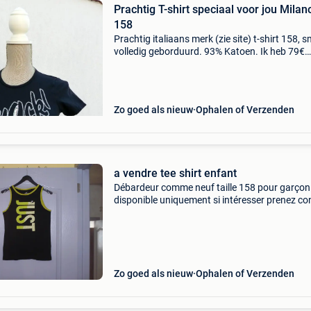
Prachtig T-shirt speciaal voor jou Milan
158
Prachtig italiaans merk (zie site) t-shirt 158, 
volledig geborduurd. 93% Katoen. Ik heb 79€
gekocht op de hoek louise
Zo goed als nieuw
Ophalen of Verzenden
a vendre tee shirt enfant
Débardeur comme neuf taille 158 pour garçon
disponible uniquement si intéresser prenez co
ou message instantanée vous pouvez consult
toute mes annonces
Zo goed als nieuw
Ophalen of Verzenden