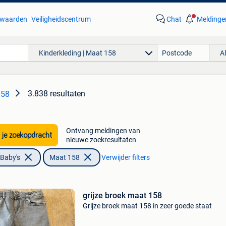
waarden
Veiligheidscentrum
Chat
Meldinge
Kinderkleding | Maat 158
A
3.838 resultaten
158
Ontvang meldingen van
 je zoekopdracht
nieuwe zoekresultaten
 Baby's
Maat 158
Verwijder filters
grijze broek maat 158
Grijze broek maat 158 in zeer goede staat