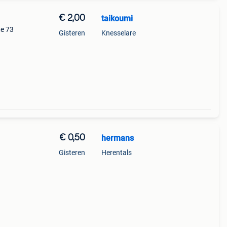
€ 2,00
taikoumi
te 73
Gisteren
Knesselare
€ 0,50
hermans
Gisteren
Herentals