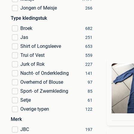
Jongen of Meisje
266
Type kledingstuk
Broek
682
Jas
251
Shirt of Longsleeve
653
Trui of Vest
559
Jurk of Rok
227
Nacht- of Onderkleding
141
Overhemd of Blouse
97
Sport- of Zwemkleding
85
Setje
61
Overige typen
122
Merk
JBC
197