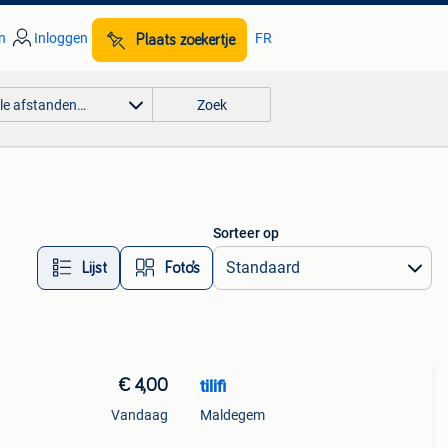
n
Inloggen
FR
Plaats zoekertje
lle afstanden…
Zoek
Sorteer op
Lijst
Foto’s
€ 4,00
tilifi
Vandaag
Maldegem