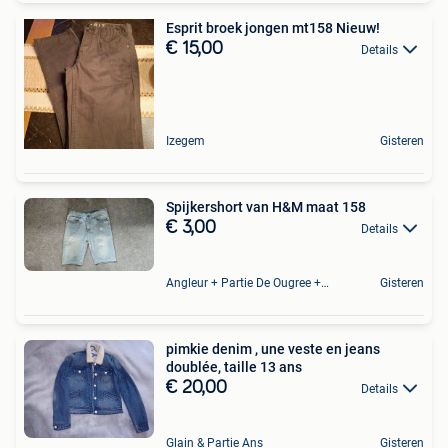
Esprit broek jongen mt158 Nieuw!
€ 15,00
Details
Izegem
Gisteren
Spijkershort van H&M maat 158
€ 3,00
Details
Angleur + Partie De Ougree + Partie De Tilff Et De Embourg
Gisteren
pimkie denim , une veste en jeans
doublée, taille 13 ans
€ 20,00
Details
Glain & Partie Ans
Gisteren