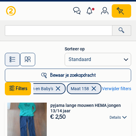
Kinderkleding | Maat 158
Sorteer op
Alle afstanden…
Bewaar je zoekopdracht
Filters
Kinderen en Baby's
Maat 158
Verwijder filters
pyjama lange mouwen HEMA jongen
13/14 jaar
€ 2,50
Details