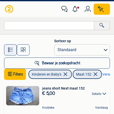
Kinderkleding | Maat 152
Sorteer op
Alle afstanden…
Bewaar je zoekopdracht
Filters
Kinderen en Baby's
Maat 152
Verwijde
jeans short Next maat 152
€ 5,00
Details
Kruibeke
Vandaag