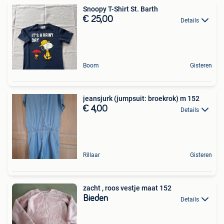
Snoopy T-Shirt St. Barth
€ 25,00
Details
Boom
Gisteren
jeansjurk (jumpsuit: broekrok) m 152
€ 4,00
Details
Rillaar
Gisteren
zacht , roos vestje maat 152
Bieden
Details