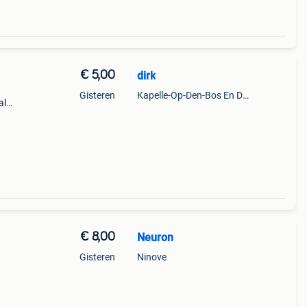
€ 5,00
dirk
Gisteren
Kapelle-Op-Den-Bos En Deel Van Zemst
al
€ 8,00
Neuron
Gisteren
Ninove