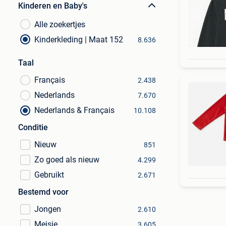
Kinderen en Baby's
Alle zoekertjes
Kinderkleding | Maat 152
8.636
Taal
Français
2.438
Nederlands
7.670
Nederlands & Français
10.108
Conditie
Nieuw
851
Zo goed als nieuw
4.299
Gebruikt
2.671
Bestemd voor
Jongen
2.610
Meisje
3.605