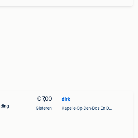
€ 7,00
dirk
nding
Gisteren
Kapelle-Op-Den-Bos En Deel Van Zemst