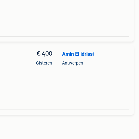
€ 4,00
Amin El idrissi
Gisteren
Antwerpen