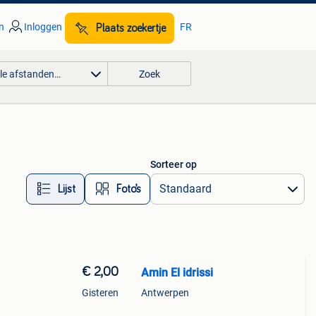
n
Inloggen
FR
Plaats zoekertje
lle afstanden…
Zoek
Sorteer op
Lijst
Foto’s
€ 2,00
Amin El idrissi
Gisteren
Antwerpen