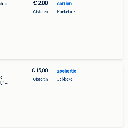
€ 2,00
carrien
2. 2 euro stuk
Gisteren
Koekelare
€ 15,00
zoekertje
de
Gisteren
Jabbeke
jk al
je is