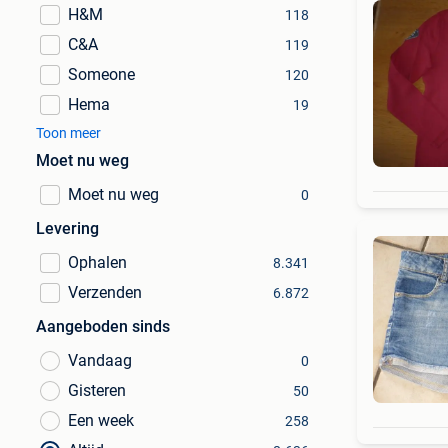
H&M
118
C&A
119
Someone
120
Hema
19
Toon meer
Moet nu weg
Moet nu weg
0
Levering
Ophalen
8.341
Verzenden
6.872
Aangeboden sinds
Vandaag
0
Gisteren
50
Een week
258