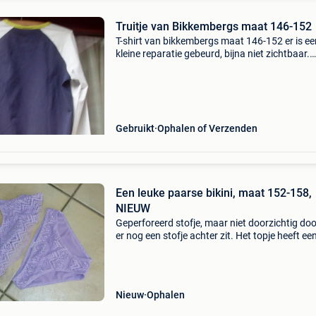
Truitje van Bikkembergs maat 146-152
T-shirt van bikkembergs maat 146-152 er is ee
kleine reparatie gebeurd, bijna niet zichtbaar.
Verzending mogelijk met bpost ofmondial rela
Gebruikt
Ophalen of Verzenden
Een leuke paarse bikini, maat 152-158,
NIEUW
Geperforeerd stofje, maar niet doorzichtig do
er nog een stofje achter zit. Het topje heeft ee
loshangend volantje voor de borst, en op de ru
een soort van vlecht. Zie foto&#39;s. Reser
Nieuw
Ophalen