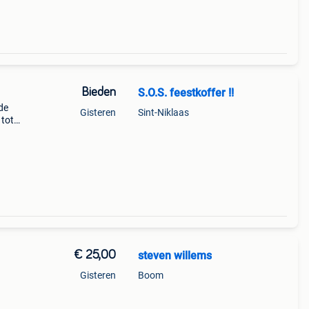
Bieden
S.O.S. feestkoffer !!
de
Gisteren
Sint-Niklaas
 tot
inger
€ 25,00
steven willems
Gisteren
Boom