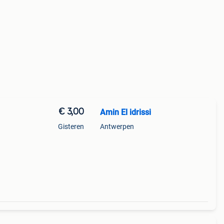
€ 3,00
Amin El idrissi
Gisteren
Antwerpen