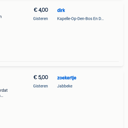
€ 4,00
dirk
n
Gisteren
Kapelle-Op-Den-Bos En Deel Van Zemst
y
€ 5,00
zoekertje
Gisteren
Jabbeke
ordat
n
g zit