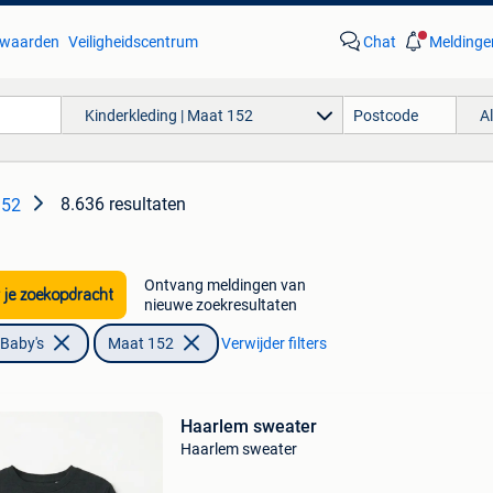
waarden
Veiligheidscentrum
Chat
Meldinge
Kinderkleding | Maat 152
A
8.636 resultaten
152
Ontvang meldingen van
 je zoekopdracht
nieuwe zoekresultaten
 Baby's
Maat 152
Verwijder filters
Haarlem sweater
Haarlem sweater