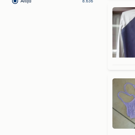
Altijd
8.636