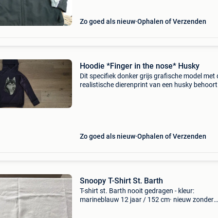
Zo goed als nieuw
Ophalen of Verzenden
Hoodie *Finger in the nose* Husky
Dit specifiek donker grijs grafische model met 
realistische dierenprint van een husky behoort
hun bekende, stoere streetwear-collectie van f
in the nose. Maat 12-13 jaar, 152 - 158 of 3xl
Zo goed als nieuw
Ophalen of Verzenden
Snoopy T-Shirt St. Barth
T-shirt st. Barth nooit gedragen - kleur:
marineblauw 12 jaar / 152 cm· nieuw zonder
prijskaartje·mc2 saint barth