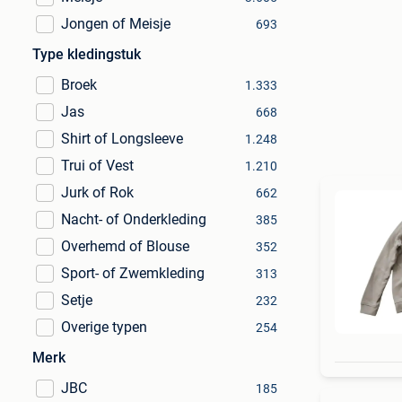
Jongen of Meisje
693
Type kledingstuk
Broek
1.333
Jas
668
Shirt of Longsleeve
1.248
Trui of Vest
1.210
Jurk of Rok
662
Nacht- of Onderkleding
385
Overhemd of Blouse
352
Sport- of Zwemkleding
313
Setje
232
Overige typen
254
Merk
JBC
185