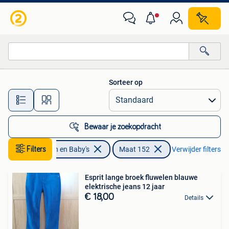
Kinderkleding | Maat 152
Sorteer op
Alle afstanden…
Bewaar je zoekopdracht
Filters
Kinderen en Baby's
Maat 152
Verwijder filters
Esprit lange broek fluwelen blauwe
elektrische jeans 12 jaar
€ 18,00
Details