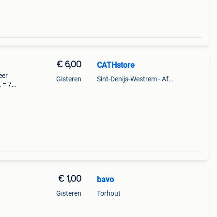
€ 6,00
CATHstore
eer
Gisteren
Sint-Denijs-Westrem - Afsnee
 = 7
€ 1,00
bavo
Gisteren
Torhout