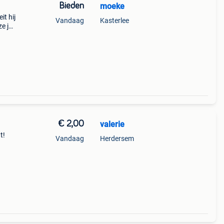
Bieden
moeke
it hij
Vandaag
Kasterlee
ze jas
ie fo
€ 2,00
valerie
t!
Vandaag
Herdersem