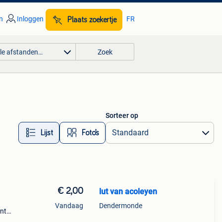
n
Inloggen
FR
Plaats zoekertje
lle afstanden…
Zoek
Sorteer op
Lijst
Foto’s
€ 2,00
lut van acoleyen
Vandaag
Dendermonde
ant