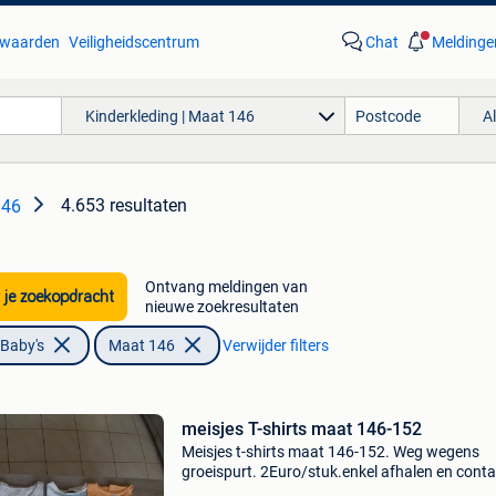
waarden
Veiligheidscentrum
Chat
Meldinge
Kinderkleding | Maat 146
A
4.653 resultaten
146
Ontvang meldingen van
 je zoekopdracht
nieuwe zoekresultaten
 Baby's
Maat 146
Verwijder filters
meisjes T-shirts maat 146-152
Meisjes t-shirts maat 146-152. Weg wegens
groeispurt. 2Euro/stuk.enkel afhalen en cont
betalen te dendermonde (appels)