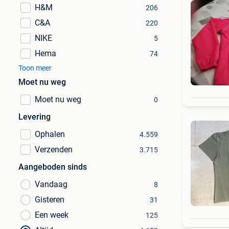
H&M
206
C&A
220
NIKE
5
Hema
74
Toon meer
Moet nu weg
Moet nu weg
0
Levering
Ophalen
4.559
Verzenden
3.715
Aangeboden sinds
Vandaag
8
Gisteren
31
Een week
125