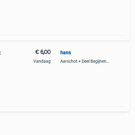
€ 6,00
hans
t
Vandaag
Aarschot + Deel Begijnendijk