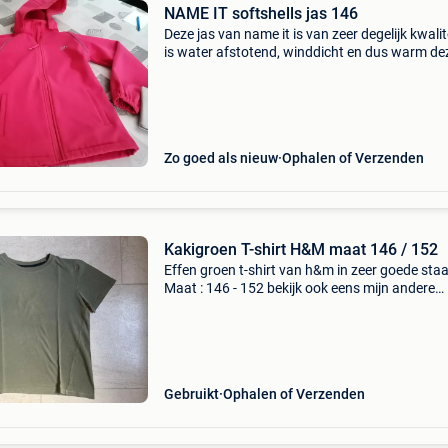
NAME IT softshells jas 146
Deze jas van name it is van zeer degelijk kwalite
is water afstotend, winddicht en dus warm de
is nog in prima, mooie staat de kap kan er
gemakkelijk af door middel van drukknopen ( z
Zo goed als nieuw
Ophalen of Verzenden
Kakigroen T-shirt H&M maat 146 / 152
Effen groen t-shirt van h&m in zeer goede staa
Maat : 146 - 152 bekijk ook eens mijn andere
zoekertjes met nog meer kinderkleding.
Gebruikt
Ophalen of Verzenden