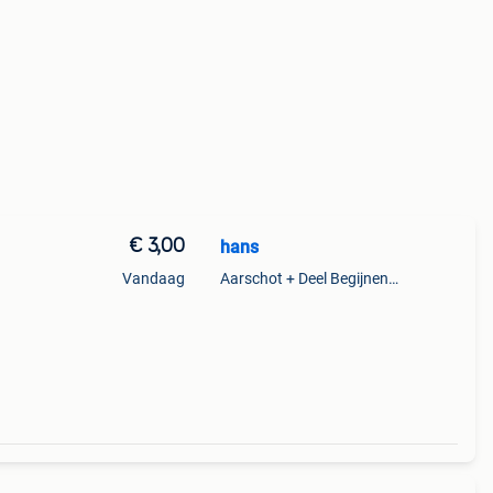
€ 3,00
hans
Vandaag
Aarschot + Deel Begijnendijk