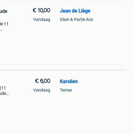
€ 10,00
Jean de Liège
aude
Vandaag
Glain & Partie Ans
le 11
€ 6,00
Karolien
 (11
Vandaag
Temse
uder):
, kan