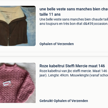
une belle veste sans manches bien ch
taille 11 ans
Une belle veste sans manches bien chaude tail
ans toujours en très bon état d&#39;occasion
livraison: mondial relay 4.80
Ophalen of Verzenden
Roze kabeltrui Steffi Mercie maat 146
Roze kabeltrui van jbc steffi mercie. Maat 146
jaar). Lengte: 49cm. Mouwlengte (vanaf scho
56cm. Steeds gewassen op zacht programma
zeker nog een rondje mee. Extra setje garen
inclusief
Gebruikt
Ophalen of Verzenden