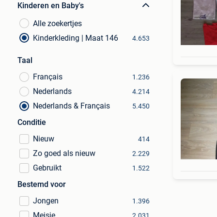
Kinderen en Baby's
Alle zoekertjes
Kinderkleding | Maat 146
4.653
Taal
Français
1.236
Nederlands
4.214
Nederlands & Français
5.450
Conditie
Nieuw
414
Zo goed als nieuw
2.229
Gebruikt
1.522
Bestemd voor
Jongen
1.396
Meisje
2.031