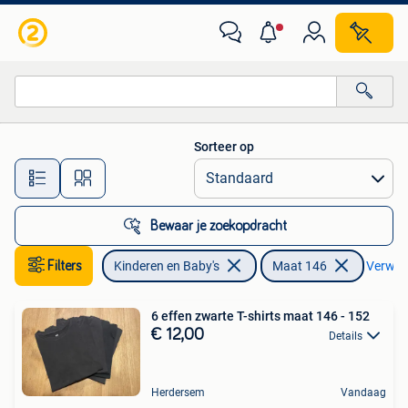
Kinderkleding | Maat 146
Sorteer op
Alle afstanden…
Bewaar je zoekopdracht
Filters
Kinderen en Baby's
Maat 146
Verwijde
6 effen zwarte T-shirts maat 146 - 152
€ 12,00
Details
Herdersem
Vandaag