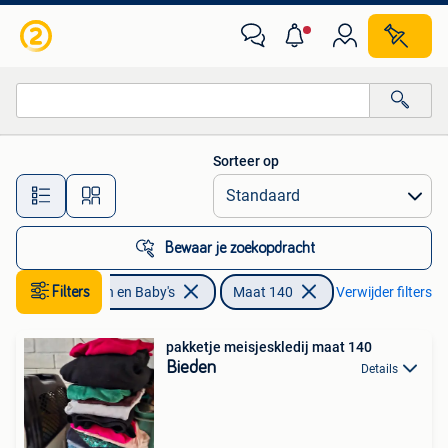
Kinderkleding | Maat 140
Sorteer op
Alle afstanden…
Bewaar je zoekopdracht
Filters
Kinderen en Baby's
Maat 140
Verwijder filters
pakketje meisjeskledij maat 140
Bieden
Details