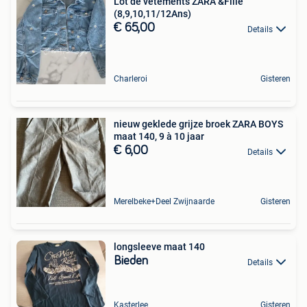
Lot de vêtements ZARA &Fille
(8,9,10,11/12Ans)
€ 65,00
Details
Charleroi
Gisteren
nieuw geklede grijze broek ZARA BOYS
maat 140, 9 à 10 jaar
€ 6,00
Details
Merelbeke+Deel Zwijnaarde
Gisteren
longsleeve maat 140
Bieden
Details
Kasterlee
Gisteren