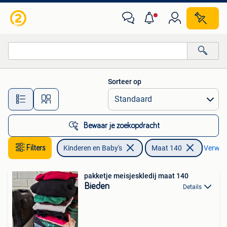
Kinderkleding | Maat 140
Sorteer op
Alle afstanden…
Bewaar je zoekopdracht
Filters
Kinderen en Baby's
Maat 140
Verwijde
pakketje meisjeskledij maat 140
Bieden
Details