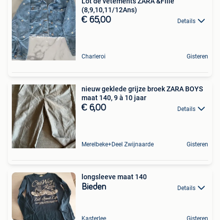
Lot de vêtements ZARA &Fille
(8,9,10,11/12Ans)
€ 65,00
Details
Charleroi
Gisteren
nieuw geklede grijze broek ZARA BOYS
maat 140, 9 à 10 jaar
€ 6,00
Details
Merelbeke+Deel Zwijnaarde
Gisteren
longsleeve maat 140
Bieden
Details
Kasterlee
Gisteren