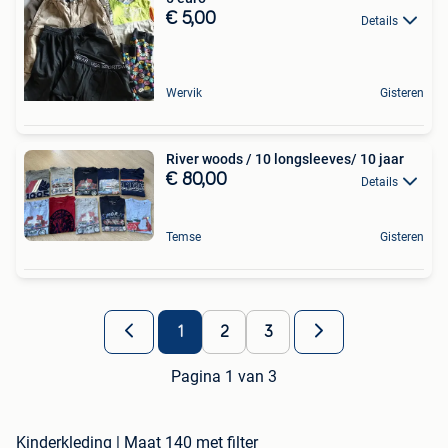
€ 5,00
Details
Wervik
Gisteren
️River woods / 10 longsleeves/ 10 jaar
€ 80,00
Details
Temse
Gisteren
1
2
3
Pagina 1 van 3
Kinderkleding | Maat 140 met filter