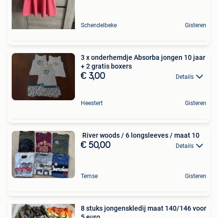
Schendelbeke
Gisteren
3 x onderhemdje Absorba jongen 10 jaar
+ 2 gratis boxers
€ 3,00
Details
Heestert
Gisteren
️ River woods / 6 longsleeves / maat 10
€ 50,00
Details
Temse
Gisteren
8 stuks jongenskledij maat 140/146 voor
5 euro