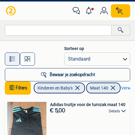
Kinderkleding | Maat 140
Sorteer op
Alle afstanden…
Bewaar je zoekopdracht
Filters
Kinderen en Baby's
Maat 140
Verwijde
Adidas truitje voor de turnzak maat 140
€ 5,00
Details