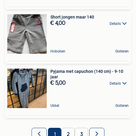
Short jongen maar 140
€ 4,00
Details
Hoboken
Gisteren
Pyjama met capuchon (140 cm) - 9-10
jaar
€ 5,00
Details
Ukkel
Gisteren
1
2
3