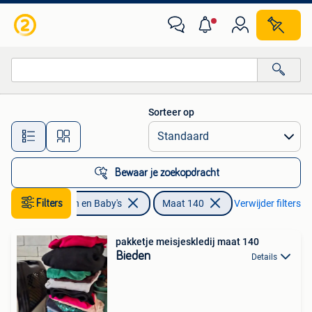
Kinderkleding | Maat 140
Sorteer op
Alle afstanden…
Bewaar je zoekopdracht
Filters
Kinderen en Baby's
Maat 140
Verwijder filters
pakketje meisjeskledij maat 140
Bieden
Details