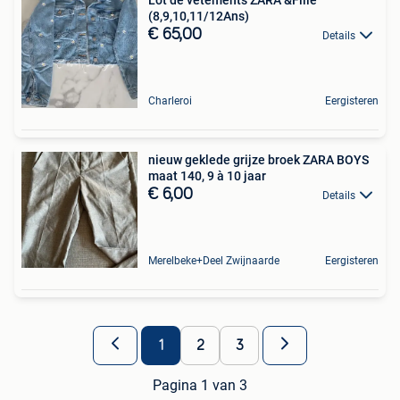
(8,9,10,11/12Ans)
€ 65,00
Details
Charleroi
Eergisteren
nieuw geklede grijze broek ZARA BOYS
maat 140, 9 à 10 jaar
€ 6,00
Details
Merelbeke+Deel Zwijnaarde
Eergisteren
1
2
3
Pagina 1 van 3