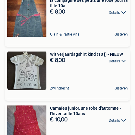
la compagnie des petits une robe pour la
fille 10a
€ 8,00
Details
Glain & Partie Ans
Gisteren
Wit verjaardagshirt kind (10 j) - NIEUW
€ 8,00
Details
Zwijndrecht
Gisteren
Camaïeu junior, une robe d'automne -
l'hiver taille 10ans
€ 10,00
Details