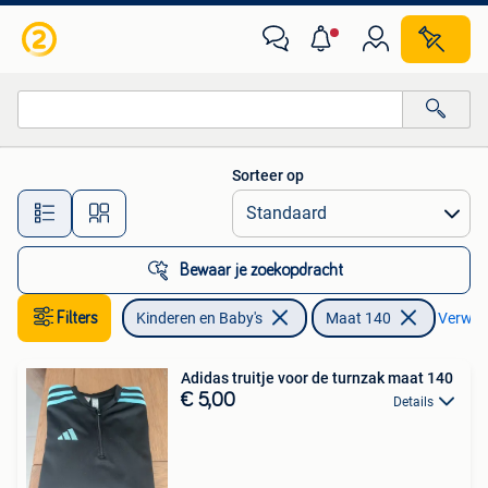
Kinderkleding | Maat 140
Sorteer op
Alle afstanden…
Bewaar je zoekopdracht
Filters
Kinderen en Baby's
Maat 140
Verwijde
Adidas truitje voor de turnzak maat 140
€ 5,00
Details