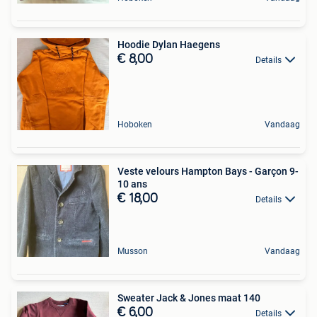
Hoodie Dylan Haegens
€ 8,00
Details
Hoboken
Vandaag
Veste velours Hampton Bays - Garçon 9-
10 ans
€ 18,00
Details
Musson
Vandaag
Sweater Jack & Jones maat 140
€ 6,00
Details