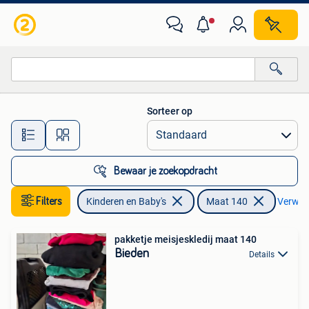
Kinderkleding | Maat 140
Sorteer op
Alle afstanden…
Bewaar je zoekopdracht
Filters
Kinderen en Baby's
Maat 140
Verwijde
pakketje meisjeskledij maat 140
Bieden
Details