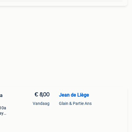
€ 8,00
Jean de Liège
la
Vandaag
Glain & Partie Ans
 10a
lay