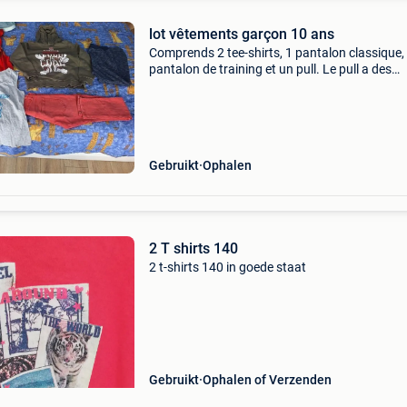
lot vêtements garçon 10 ans
Comprends 2 tee-shirts, 1 pantalon classique,
pantalon de training et un pull. Le pull a des
bouloches mais peut encore être mis. Le pant
rouge est impeccable et réglable à la taille. Les
Gebruikt
Ophalen
2 T shirts 140
2 t-shirts 140 in goede staat
Gebruikt
Ophalen of Verzenden