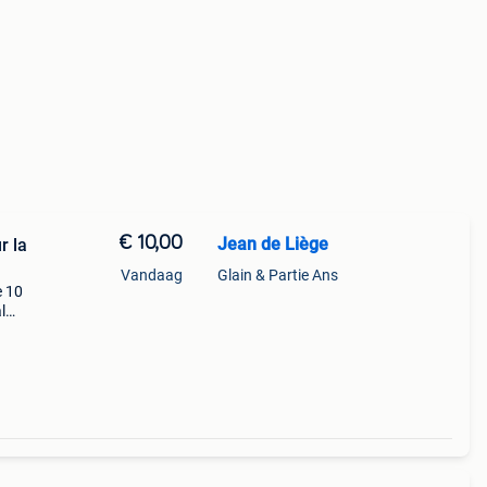
€ 10,00
Jean de Liège
r la
Vandaag
Glain & Partie Ans
e 10
l