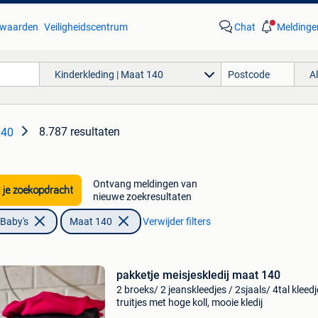
waarden
Veiligheidscentrum
Chat
Meldinge
Kinderkleding | Maat 140
A
8.787 resultaten
140
Ontvang meldingen van
 je zoekopdracht
nieuwe zoekresultaten
 Baby's
Maat 140
Verwijder filters
pakketje meisjeskledij maat 140
2 broeks/ 2 jeanskleedjes / 2sjaals/ 4tal kleed
truitjes met hoge koll, mooie kledij