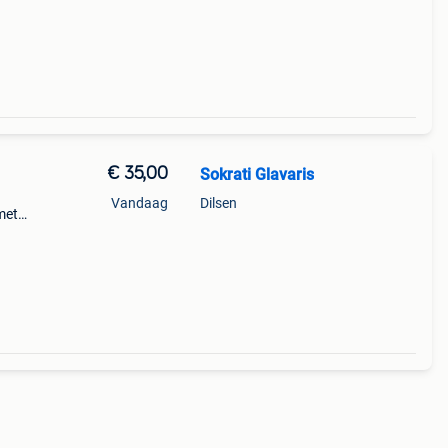
€ 35,00
Sokrati Glavaris
Vandaag
Dilsen
 met
n van