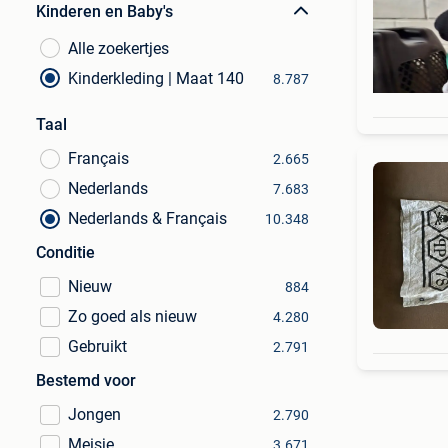
Kinderen en Baby's
Alle zoekertjes
Kinderkleding | Maat 140
8.787
Taal
Français
2.665
Nederlands
7.683
Nederlands & Français
10.348
Conditie
Nieuw
884
Zo goed als nieuw
4.280
Gebruikt
2.791
Bestemd voor
Jongen
2.790
Meisje
3.671