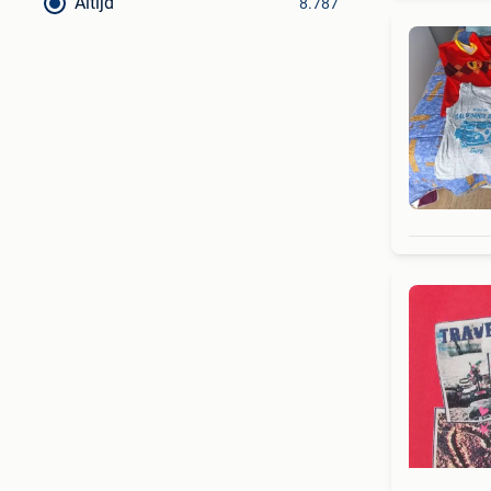
Altijd
8.787