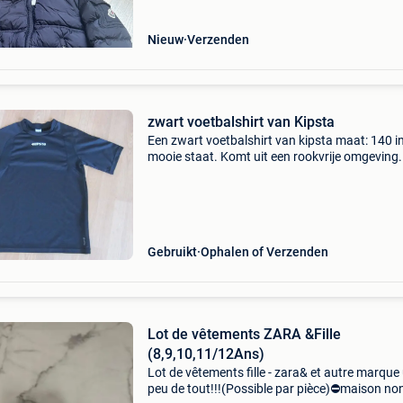
Nieuw
Verzenden
zwart voetbalshirt van Kipsta
Een zwart voetbalshirt van kipsta maat: 140 in
mooie staat. Komt uit een rookvrije omgeving.
Neem gerust ook eens een kijkje in mijn zoeker
met nog allerlei leuke spulletjes aanwezig. Veel
Gebruikt
Ophalen of Verzenden
Lot de vêtements ZARA &Fille
(8,9,10,11/12Ans)
Lot de vêtements fille - zara& et autre marque
peu de tout!!!(Possible par pièce)⛔️maison no