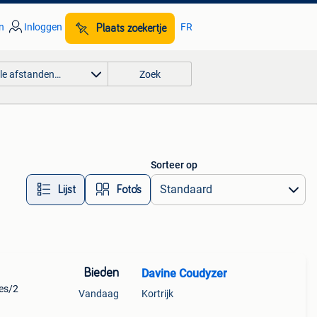
n
Inloggen
FR
Plaats zoekertje
lle afstanden…
Zoek
Sorteer op
Lijst
Foto’s
Bieden
Davine Coudyzer
jes/2
Vandaag
Kortrijk