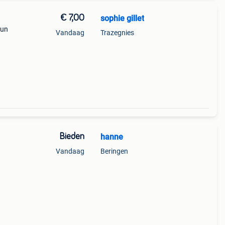
€ 7,00
sophie gillet
 un
Vandaag
Trazegnies
alon
 2 tee
Bieden
hanne
Vandaag
Beringen