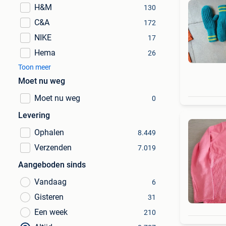
H&M
130
C&A
172
NIKE
17
Hema
26
Toon meer
Moet nu weg
Moet nu weg
0
Levering
Ophalen
8.449
Verzenden
7.019
Aangeboden sinds
Vandaag
6
Gisteren
31
Een week
210