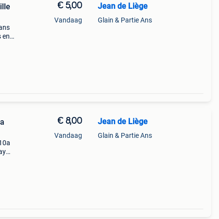
€ 5,00
Jean de Liège
lle
Vandaag
Glain & Partie Ans
0ans
s en
al
€ 8,00
Jean de Liège
la
Vandaag
Glain & Partie Ans
 10a
lay