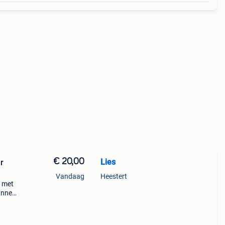
€ 20,00
Lies
r
Vandaag
Heestert
r met
kunnen
hore