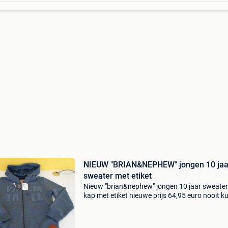
NIEUW "BRIAN&NEPHEW" jongen 10 jaa
sweater met etiket
Nieuw "brian&nephew" jongen 10 jaar sweate
kap met etiket nieuwe prijs 64,95 euro nooit 
dragen, te snel gegroeid 20 euro excl
verzendingskosten ps ik verkoop nog een bijk