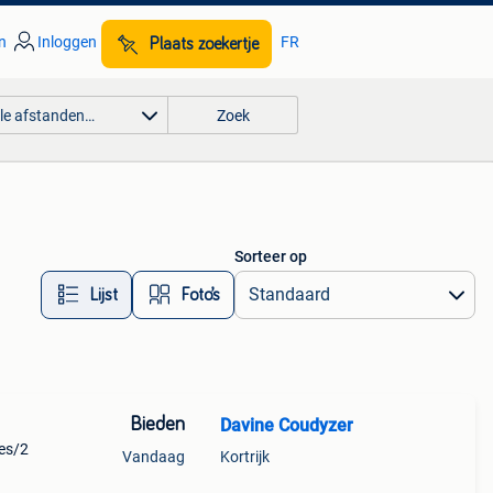
n
Inloggen
FR
Plaats zoekertje
lle afstanden…
Zoek
Sorteer op
Lijst
Foto’s
Bieden
Davine Coudyzer
jes/2
Vandaag
Kortrijk