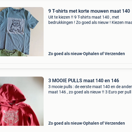
9 T-shirts met korte mouwen maat 140
Uit te kiezen !! 9 T-shirts maat 140 , met
bedrukkingen ! Zo goed als nieuw ! Kiezen maa
Euro stuk of 8 euro voor 4 of 13 euro voor de 9
Kan ook opgehaald worden in oostkamp of
merelbeke !
Zo goed als nieuw
Ophalen of Verzenden
3 MOOIE PULLS maat 140 en 146
3 mooie pulls : de eerste maat 140 en de ander
maat 146 , zo goed als nieuw !! 3 Euro per pull
euro voor 2 en 8 euro voor de 3 !! Kan opgeha
worden in oostkamp of merelbeke !!
Zo goed als nieuw
Ophalen of Verzenden