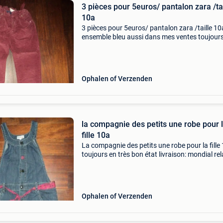
3 pièces pour 5euros/ pantalon zara /tai
10a
3 pièces pour 5euros/ pantalon zara /taille 1
ensemble bleu aussi dans mes ventes toujour
très bon état d&#39;occasion livraison: mondi
relay 4.80
Ophalen of Verzenden
la compagnie des petits une robe pour 
fille 10a
La compagnie des petits une robe pour la fille
toujours en très bon état livraison: mondial re
4.80
Ophalen of Verzenden