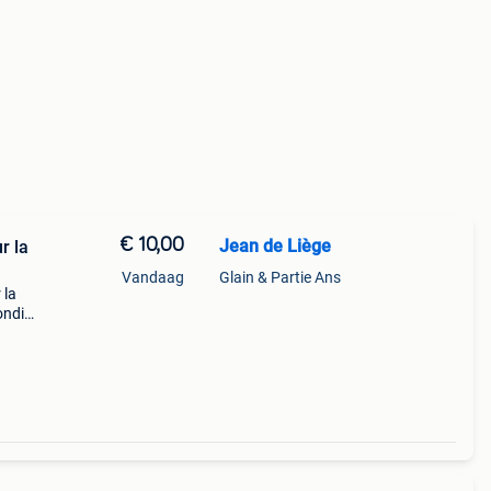
€ 10,00
Jean de Liège
r la
Vandaag
Glain & Partie Ans
 la
ondial