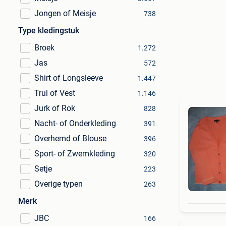
Jongen of Meisje
738
Type kledingstuk
Broek
1.272
Jas
572
Shirt of Longsleeve
1.447
Trui of Vest
1.146
Jurk of Rok
828
Nacht- of Onderkleding
391
Overhemd of Blouse
396
Sport- of Zwemkleding
320
Setje
223
Overige typen
263
Merk
JBC
166