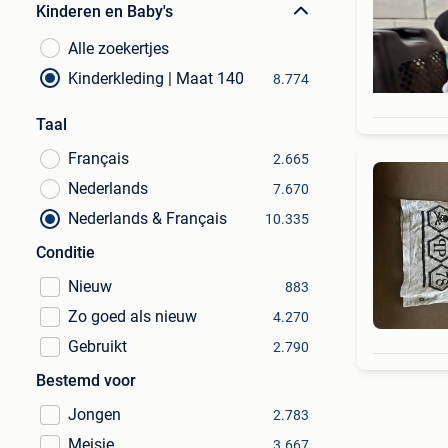
Kinderen en Baby's
Alle zoekertjes
Kinderkleding | Maat 140
8.774
Taal
Français
2.665
Nederlands
7.670
Nederlands & Français
10.335
Conditie
Nieuw
883
Zo goed als nieuw
4.270
Gebruikt
2.790
Bestemd voor
Jongen
2.783
Meisje
3.667