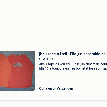
jbc + tape a l'œil+ Elle ,un ensemble pou
fille 10 a
Jbc + tape a l&#39;œil+ elle ,un ensemble pour
fille 10 a toujours en très bon état livraison: m
relay 4.80
Ophalen of Verzenden