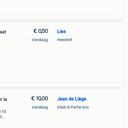
€ 0,50
Lies
aat
Vandaag
Heestert
€ 10,00
Jean de Liège
r la
Vandaag
Glain & Partie Ans
e 10
l