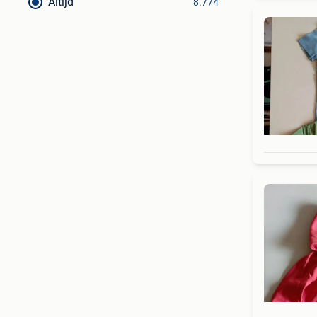
Altijd
8.774