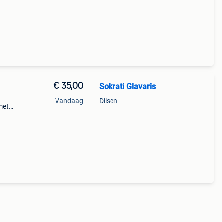
€ 35,00
Sokrati Glavaris
Vandaag
Dilsen
 met
n van