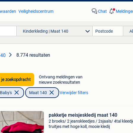
waarden
Veiligheidscentrum
Chat
Meldinge
Kinderkleding | Maat 140
A
8.774 resultaten
140
Ontvang meldingen van
 je zoekopdracht
nieuwe zoekresultaten
 Baby's
Maat 140
Verwijder filters
pakketje meisjeskledij maat 140
2 broeks/ 2 jeanskleedjes / 2sjaals/ 4tal kleed
truitjes met hoge koll, mooie kledij