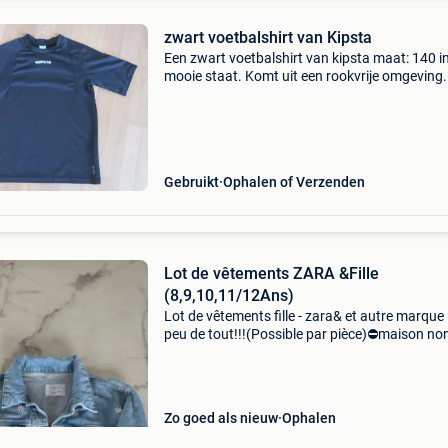
zwart voetbalshirt van Kipsta
Een zwart voetbalshirt van kipsta maat: 140 in
mooie staat. Komt uit een rookvrije omgeving.
Neem gerust ook eens een kijkje in mijn zoeker
met nog allerlei leuke spulletjes aanwezig. Veel
Gebruikt
Ophalen of Verzenden
Lot de vêtements ZARA &Fille
(8,9,10,11/12Ans)
Lot de vêtements fille - zara& et autre marque
peu de tout!!!(Possible par pièce)⛔️maison no
fumeur ⛔️de 8 à 12ans
Zo goed als nieuw
Ophalen