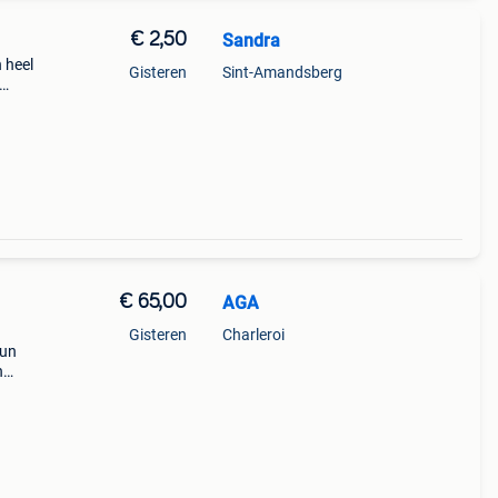
€ 2,50
Sandra
 heel
Gisteren
Sint-Amandsberg
tjes
 ki
€ 65,00
AGA
Gisteren
Charleroi
 un
n