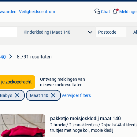
waarden
Veiligheidscentrum
Chat
Meldinge
Kinderkleding | Maat 140
A
8.791 resultaten
140
Ontvang meldingen van
 je zoekopdracht
nieuwe zoekresultaten
 Baby's
Maat 140
Verwijder filters
pakketje meisjeskledij maat 140
2 broeks/ 2 jeanskleedjes / 2sjaals/ 4tal kleed
truitjes met hoge koll, mooie kledij