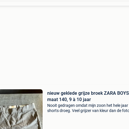
nieuw geklede grijze broek ZARA BOYS
maat 140, 9 à 10 jaar
Nooit gedragen omdat mijn zoon het hele jaar
shorts droeg. Veel grijzer van kleur dan de fot
uitschijnen. 2 Zakken vooraan, de achterzakke
decoratief. In een heel lichte stof, kan dus