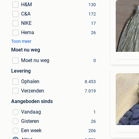
H&M
130
C&A
172
NIKE
17
Hema
26
Toon meer
Moet nu weg
Moet nu weg
0
Levering
Ophalen
8.453
Verzenden
7.019
Aangeboden sinds
Vandaag
1
Gisteren
26
Een week
206