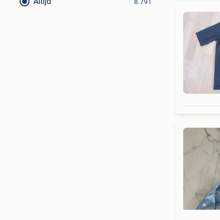
Altijd
8.791