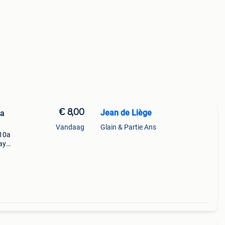
€ 8,00
Jean de Liège
la
Vandaag
Glain & Partie Ans
 10a
lay