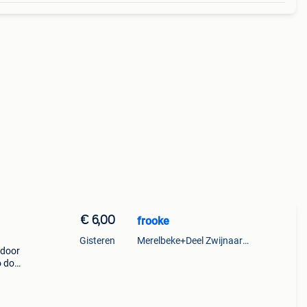
€ 6,00
frooke
Gisteren
Merelbeke+Deel Zwijnaarde
 door
o doet
n zijn