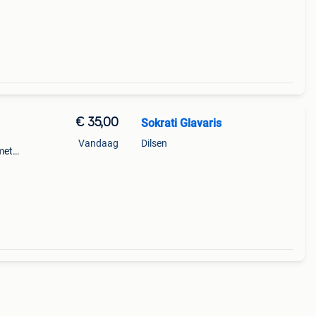
€ 35,00
Sokrati Glavaris
Vandaag
Dilsen
 met
n van