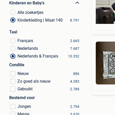
Kinderen en Baby's
Alle zoekertjes
Kinderkleding | Maat 140
8.791
Taal
Français
2.665
Nederlands
7.687
Nederlands & Français
10.352
Conditie
Nieuw
886
Zo goed als nieuw
4.283
Gebruikt
2.789
Bestemd voor
Jongen
2.794
Meisje
3.670