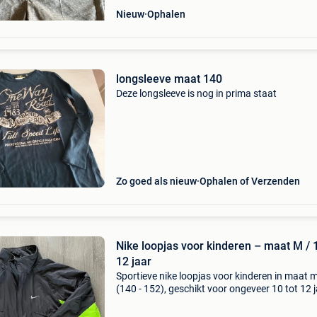
Nieuw
Ophalen
longsleeve maat 140
Deze longsleeve is nog in prima staat
Zo goed als nieuw
Ophalen of Verzenden
Nike loopjas voor kinderen – maat M / 
12 jaar
Sportieve nike loopjas voor kinderen in maat 
(140 - 152), geschikt voor ongeveer 10 tot 12 j
De jas is weinig gedragen en verkeert nog in ne
staat. Ideaal om te lopen, sporten of als lichte 