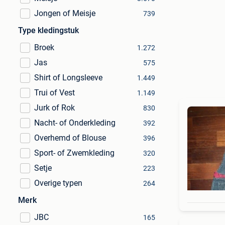
Jongen of Meisje
739
Type kledingstuk
Broek
1.272
Jas
575
Shirt of Longsleeve
1.449
Trui of Vest
1.149
Jurk of Rok
830
Nacht- of Onderkleding
392
Overhemd of Blouse
396
Sport- of Zwemkleding
320
Setje
223
Overige typen
264
Merk
JBC
165