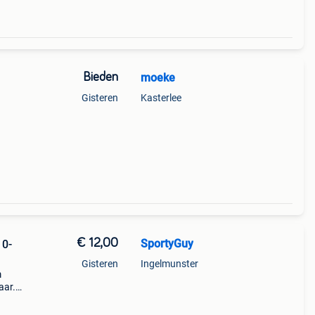
Bieden
moeke
Gisteren
Kasterlee
€ 12,00
SportyGuy
10-
Gisteren
Ingelmunster
m
aar.
tte
j