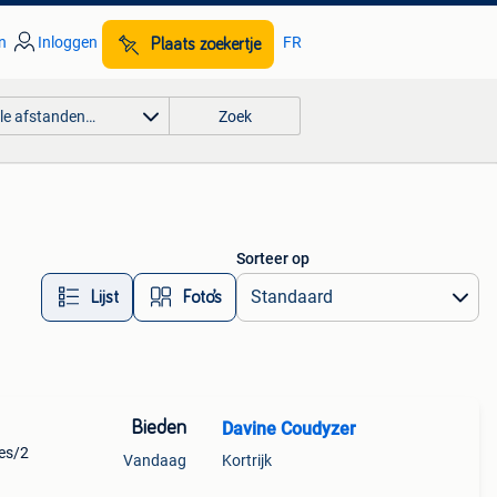
n
Inloggen
FR
Plaats zoekertje
lle afstanden…
Zoek
Sorteer op
Lijst
Foto’s
Bieden
Davine Coudyzer
jes/2
Vandaag
Kortrijk