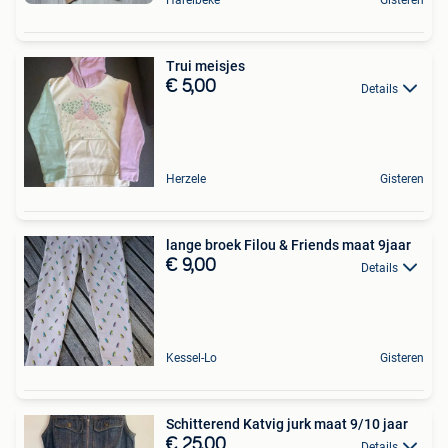
Harelbeke
Gisteren
Trui meisjes
€ 5,00
Details
Herzele
Gisteren
lange broek Filou & Friends maat 9jaar
€ 9,00
Details
Kessel-Lo
Gisteren
Schitterend Katvig jurk maat 9/10 jaar
€ 25,00
Details