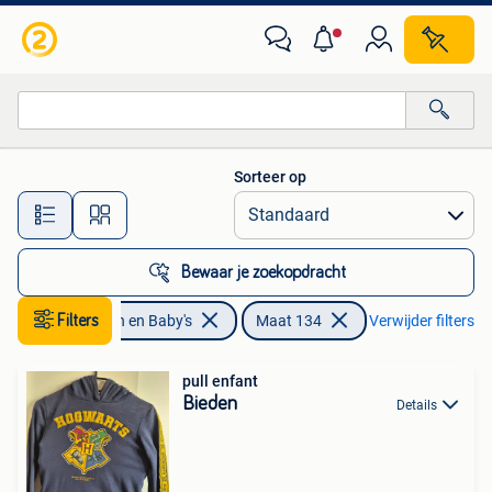
Kinderkleding | Maat 134
Sorteer op
Alle afstanden…
Bewaar je zoekopdracht
Filters
Kinderen en Baby's
Maat 134
Verwijder filters
pull enfant
Bieden
Details