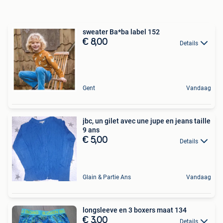
sweater Ba*ba label 152
€ 8,00
Details
Gent
Vandaag
jbc, un gilet avec une jupe en jeans taille
9 ans
€ 5,00
Details
Glain & Partie Ans
Vandaag
longsleeve en 3 boxers maat 134
€ 3,00
Details