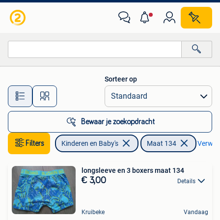
Kinderkleding | Maat 134
Sorteer op
Alle afstanden…
Bewaar je zoekopdracht
Filters
Kinderen en Baby's
Maat 134
Verwijde
longsleeve en 3 boxers maat 134
€ 3,00
Details
Kruibeke
Vandaag