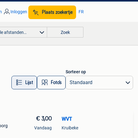
n
Inloggen
FR
Plaats zoekertje
lle afstanden…
Zoek
Sorteer op
Lijst
Foto’s
€ 3,00
WVT
borg
Vandaag
Kruibeke