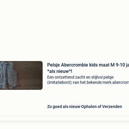
Pelsje Abercrombie kids maat M 9-10 j
*als nieuw*!
Een ontzettend zacht en stijlvol pelsje
(imitatiebont) van het bekende merk abercro
kids. Het jasje heeft een prachtige, luxe uitstra
en is ideaal voor het tussenseizoen of een
feestelijke gel
Zo goed als nieuw
Ophalen of Verzenden