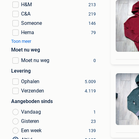
H&M
213
C&A
219
Someone
146
Hema
79
Toon meer
Moet nu weg
Moet nu weg
0
Levering
Ophalen
5.009
Verzenden
4.119
Aangeboden sinds
Vandaag
1
Gisteren
23
Een week
139