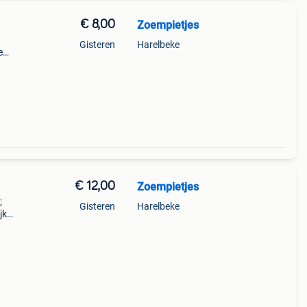
€ 8,00
Zoempietjes
Gisteren
Harelbeke
e
r u al
tra
€ 12,00
Zoempietjes
;
Gisteren
Harelbeke
jk
hien
ar b