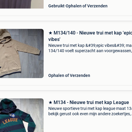
Gebruikt
Ophalen of Verzenden
★ M134/140 - Nieuwe trui met kap 'epi
vibes'
Nieuwe trui met kap &#39;epic vibes&#39; ma
134/140 voelt superzacht aan voorgewassen, 
gedragen bekijk gerust ook even mijn andere
zoekertjes, misschien vindt u toch dat ene waa
l
Ophalen of Verzenden
★ M134 - Nieuwe trui met kap League
Nieuwe sportieve trui met kap league maat 13
bekijk gerust ook even mijn andere zoekertjes,
misschien vindt u toch dat ene waar u al lang 
zoek naar bent. Of zoekt u nog een extra leuk
hebbedingetj