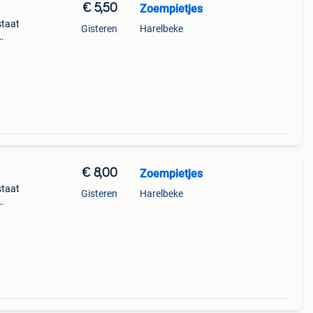
€ 5,50
Zoempietjes
staat
Gisteren
Harelbeke
op
€ 8,00
Zoempietjes
staat
Gisteren
Harelbeke
op