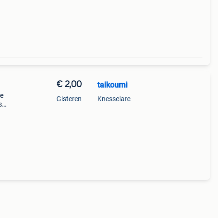
€ 2,00
taikoumi
ie
Gisteren
Knesselare
s