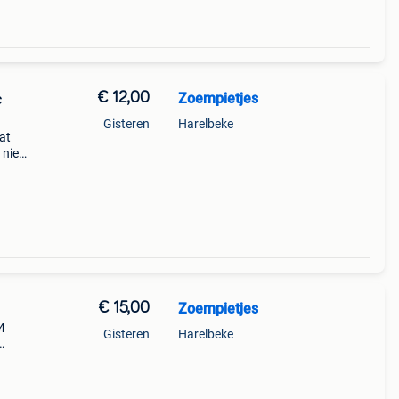
€ 12,00
Zoempietjes
c
Gisteren
Harelbeke
at
niet
r u al
€ 15,00
Zoempietjes
4
Gisteren
Harelbeke
op