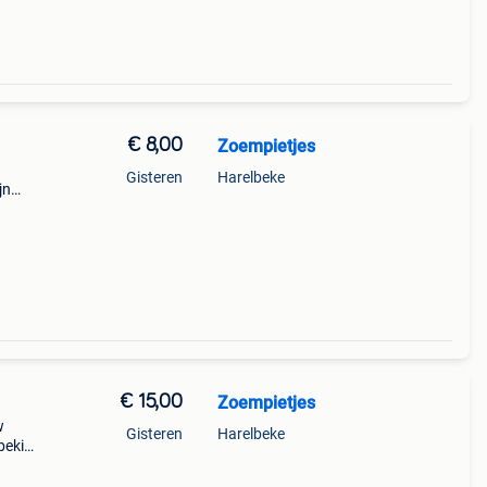
€ 8,00
Zoempietjes
Gisteren
Harelbeke
jn
ene
nog
€ 15,00
Zoempietjes
w
Gisteren
Harelbeke
bekijk
hien
ar be