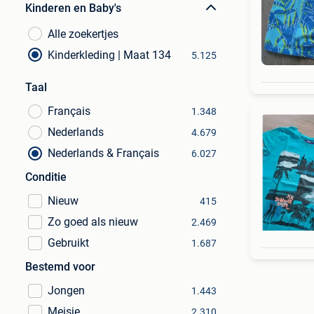
Kinderen en Baby's
Alle zoekertjes
Kinderkleding | Maat 134
5.125
Taal
Français
1.348
Nederlands
4.679
Nederlands & Français
6.027
Conditie
Nieuw
415
Zo goed als nieuw
2.469
Gebruikt
1.687
Bestemd voor
Jongen
1.443
Meisje
2.310