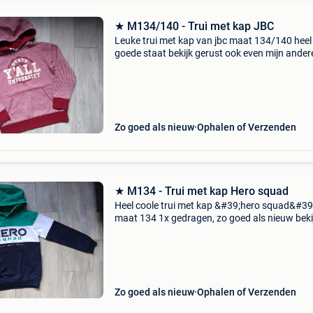
★ M134/140 - Trui met kap JBC
Leuke trui met kap van jbc maat 134/140 heel
goede staat bekijk gerust ook even mijn ander
zoekertjes, misschien vindt u toch dat ene waa
lang op zoek naar bent. Of zoekt u nog een ex
leuk h
Zo goed als nieuw
Ophalen of Verzenden
★ M134 - Trui met kap Hero squad
Heel coole trui met kap &#39;hero squad&#39
maat 134 1x gedragen, zo goed als nieuw beki
gerust ook even mijn andere zoekertjes, missc
vindt u toch dat ene waar u al lang op zoek na
Zo goed als nieuw
Ophalen of Verzenden