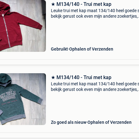
★ M134/140 - Trui met kap
Leuke trui met kap maat 134/140 heel goede 
bekijk gerust ook even mijn andere zoekertjes,
misschien vindt u toch dat ene waar u al lang 
zoek naar bent. Of zoekt u nog een extra leuk
hebbeding
Gebruikt
Ophalen of Verzenden
★ M134/140 - Trui met kap
Leuke trui met kap maat 134/140 heel goede 
bekijk gerust ook even mijn andere zoekertjes,
misschien vindt u toch dat ene waar u al lang 
zoek naar bent. Of zoekt u nog een extra leuk
hebbeding
Zo goed als nieuw
Ophalen of Verzenden