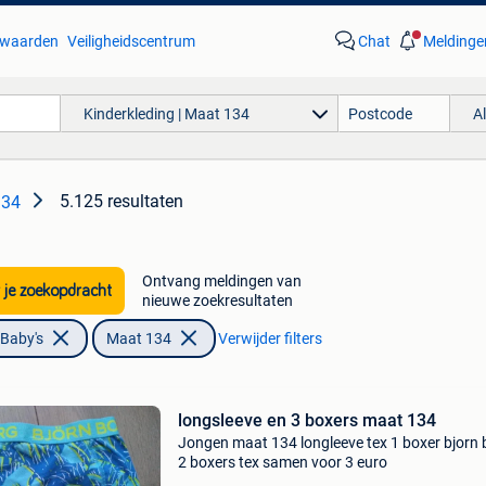
waarden
Veiligheidscentrum
Chat
Meldinge
Kinderkleding | Maat 134
A
5.125 resultaten
134
Ontvang meldingen van
 je zoekopdracht
nieuwe zoekresultaten
 Baby's
Maat 134
Verwijder filters
longsleeve en 3 boxers maat 134
Jongen maat 134 longleeve tex 1 boxer bjorn 
2 boxers tex samen voor 3 euro