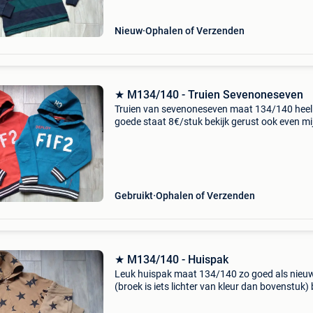
Nieuw
Ophalen of Verzenden
★ M134/140 - Truien Sevenoneseven
Truien van sevenoneseven maat 134/140 heel
goede staat 8€/stuk bekijk gerust ook even mi
andere zoekertjes, misschien vindt u toch dat 
waar u al lang op zoek naar bent. Of zoekt u 
een e
Gebruikt
Ophalen of Verzenden
★ M134/140 - Huispak
Leuk huispak maat 134/140 zo goed als nieu
(broek is iets lichter van kleur dan bovenstuk) 
gerust ook even mijn andere zoekertjes, missc
vindt u toch dat ene waar u al lang op zoek na