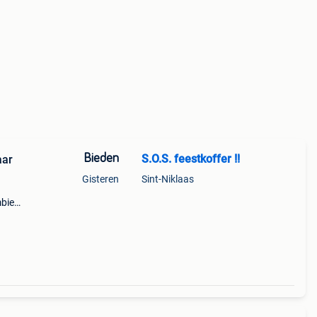
Bieden
S.O.S. feestkoffer !!
aar
Gisteren
Sint-Niklaas
mbie
ling