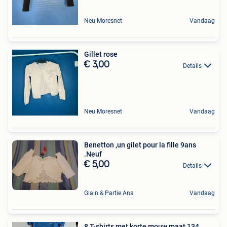
Neu Moresnet
Vandaag
Gillet rose
€ 3,00
Details
Neu Moresnet
Vandaag
Benetton ,un gilet pour la fille 9ans
.Neuf
€ 5,00
Details
Glain & Partie Ans
Vandaag
8 T-shirts met korte mouw maat 134