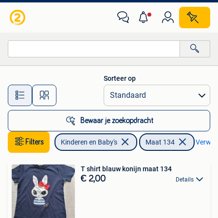
Kinderkleding | Maat 134
Sorteer op
Alle afstanden…
Bewaar je zoekopdracht
Filters
Kinderen en Baby's
Maat 134
Verwijde
T shirt blauw konijn maat 134
€ 2,00
Details