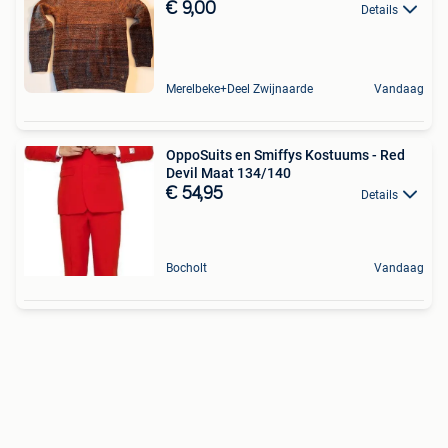
€ 9,00
Details
Merelbeke+Deel Zwijnaarde
Vandaag
OppoSuits en Smiffys Kostuums - Red
Devil Maat 134/140
€ 54,95
Details
Bocholt
Vandaag