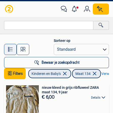
Kinderkleding | Maat 134
Sorteer op
Alle afstanden…
Bewaar je zoekopdracht
Filters
Kinderen en Baby's
Maat 134
Verwijde
nieuw kleed in grijs ribfluweel ZARA
maat 134, 9 jaar
€ 6,00
Details