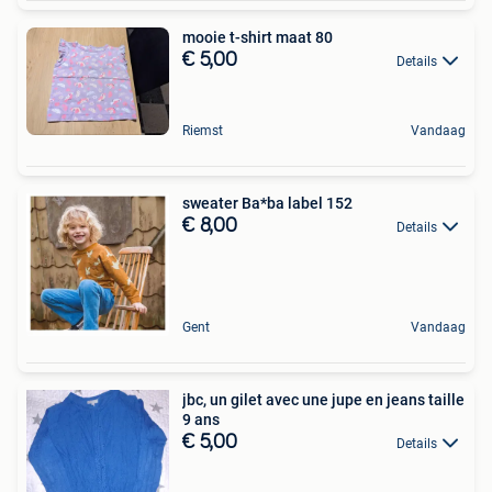
mooie t-shirt maat 80
€ 5,00
Details
Riemst
Vandaag
sweater Ba*ba label 152
€ 8,00
Details
Gent
Vandaag
jbc, un gilet avec une jupe en jeans taille
9 ans
€ 5,00
Details