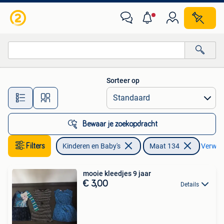
Kinderkleding | Maat 134
Sorteer op
Alle afstanden…
Bewaar je zoekopdracht
Filters
Kinderen en Baby's
Maat 134
Verwijde
mooie kleedjes 9 jaar
€ 3,00
Details