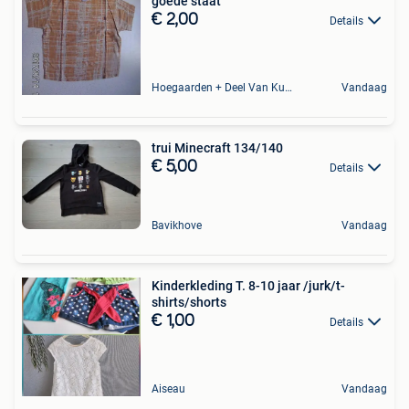
goede staat
€ 2,00
Details
Hoegaarden + Deel Van Kumtich + Deel Van Tienen
Vandaag
trui Minecraft 134/140
€ 5,00
Details
Bavikhove
Vandaag
Kinderkleding T. 8-10 jaar /jurk/t-
shirts/shorts
€ 1,00
Details
Aiseau
Vandaag