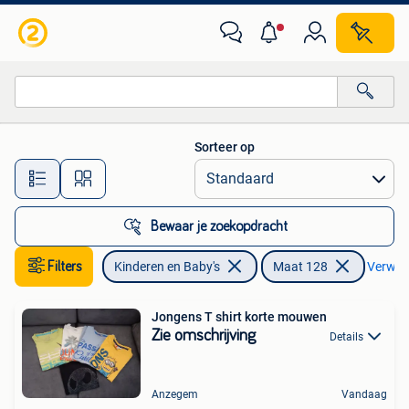
Kinderkleding | Maat 128
Sorteer op
Alle afstanden…
Bewaar je zoekopdracht
Filters
Kinderen en Baby's
Maat 128
Verwijde
Jongens T shirt korte mouwen
Zie omschrijving
Details
Anzegem
Vandaag