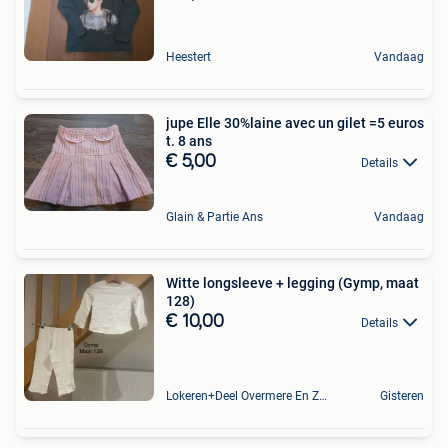
Heestert
Vandaag
jupe Elle 30%laine avec un gilet =5 euros
t. 8 ans
€ 5,00
Details
Glain & Partie Ans
Vandaag
Witte longsleeve + legging (Gymp, maat
128)
€ 10,00
Details
Lokeren+Deel Overmere En Zele
Gisteren