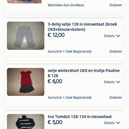
Mechelen-Aan-De-Maas
Gisteren
3-delig setje 128 in nieuwstaat (broek
CKS+blouse+bolero)
€ 12,00
Details
Aarschot + Deel Begijnendijk
Gisteren
setje wintershort CKS en truitje Pauline
B 128
€ 6,00
Details
Aarschot + Deel Begijnendijk
Gisteren
trui Tomdu's 128-134 in nieuwstaat
€ 5,00
Details