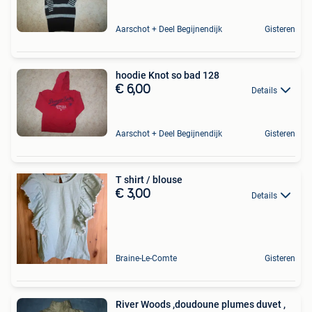
Aarschot + Deel Begijnendijk
Gisteren
hoodie Knot so bad 128
€ 6,00
Details
Aarschot + Deel Begijnendijk
Gisteren
T shirt / blouse
€ 3,00
Details
Braine-Le-Comte
Gisteren
River Woods ,doudoune plumes duvet ,