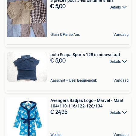
3 pièces pour 5 euros taille 8 ans
€ 5,00
Details
Glain & Partie Ans
Vandaag
polo Scapa Sports 128 in nieuwstaat
€ 5,00
Details
Aarschot + Deel Begijnendijk
Vandaag
Avengers Badjas Logo - Marvel - Maat
104/110-116/122-128/134
€ 24,95
Details
Weelde
Vandaag