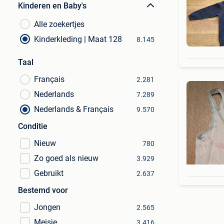
Kinderen en Baby's
Alle zoekertjes
Kinderkleding | Maat 128
8.145
Taal
Français
2.281
Nederlands
7.289
Nederlands & Français
9.570
Conditie
Nieuw
780
Zo goed als nieuw
3.929
Gebruikt
2.637
Bestemd voor
Jongen
2.565
Meisje
3.416