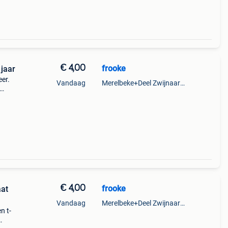
€ 4,00
frooke
 jaar
eer.
Vandaag
Merelbeke+Deel Zwijnaarde
 mijn
€ 4,00
frooke
aat
Vandaag
Merelbeke+Deel Zwijnaarde
n t-