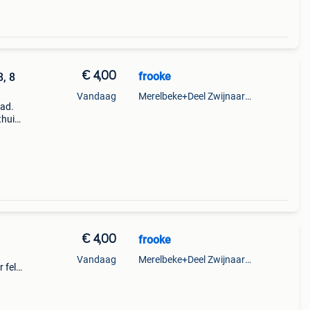
€ 4,00
frooke
, 8
Vandaag
Merelbeke+Deel Zwijnaarde
had.
thuis
€ 4,00
frooke
Vandaag
Merelbeke+Deel Zwijnaarde
 fel
ijn