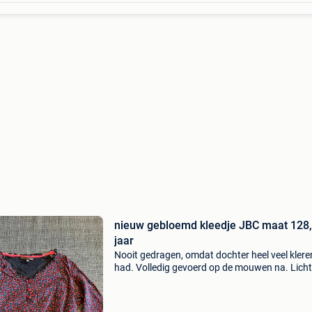
nieuw gebloemd kleedje JBC maat 128,
jaar
Nooit gedragen, omdat dochter heel veel klere
had. Volledig gevoerd op de mouwen na. Licht
zomerse stof bekijk gerust ook mijn andere
zoekertjes. Heb thuis nog veel andere kleren, 
voor jongen