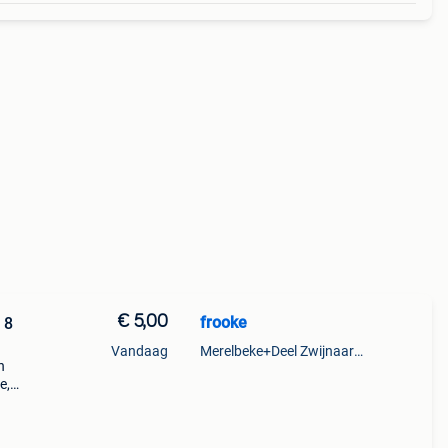
€ 5,00
frooke
 8
Vandaag
Merelbeke+Deel Zwijnaarde
n
e,
zowel