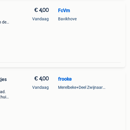
€ 4,00
FcVm
Vandaag
Bavikhove
n de
€ 4,00
frooke
tjes
Vandaag
Merelbeke+Deel Zwijnaarde
had.
thuis