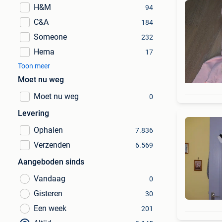
H&M
94
C&A
184
Someone
232
Hema
17
Toon meer
Moet nu weg
Moet nu weg
0
Levering
Ophalen
7.836
Verzenden
6.569
Aangeboden sinds
Vandaag
0
Gisteren
30
Een week
201