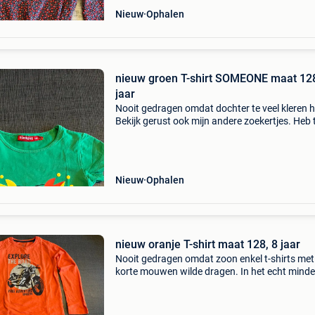
Nieuw
Ophalen
nieuw groen T-shirt SOMEONE maat 128
jaar
Nooit gedragen omdat dochter te veel kleren 
Bekijk gerust ook mijn andere zoekertjes. Heb 
nog veel andere kleren, zowel voor jongens als
meisjes in alle maten.
Nieuw
Ophalen
nieuw oranje T-shirt maat 128, 8 jaar
Nooit gedragen omdat zoon enkel t-shirts met
korte mouwen wilde dragen. In het echt minder
van kleur dan op de foto’s. Bekijk gerust ook m
andere zoekertjes. Heb thuis nog veel andere
kleren, z