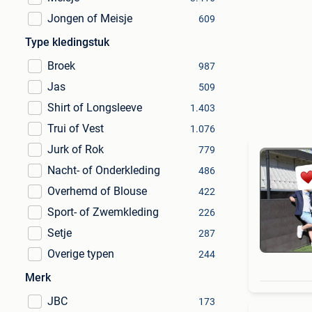
Jongen of Meisje
609
Type kledingstuk
Broek
987
Jas
509
Shirt of Longsleeve
1.403
Trui of Vest
1.076
Jurk of Rok
779
Nacht- of Onderkleding
486
Overhemd of Blouse
422
Sport- of Zwemkleding
226
Setje
287
Overige typen
244
Merk
JBC
173