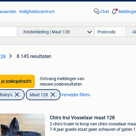
waarden
Veiligheidscentrum
Chat
Meldinge
Kinderkleding | Maat 128
A
8.145 resultaten
128
Ontvang meldingen van
 je zoekopdracht
nieuwe zoekresultaten
 Baby's
Maat 128
Verwijder filters
Chiro trui Vosselaar maat 128
2 chiro truien te koop van chiro vosselaar ma
7-8 jaar goede staat geen scheuren of gaten 
euro per trui nieuwprijs 30 euro per trui