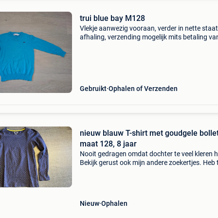
trui blue bay M128
Vlekje aanwezig vooraan, verder in nette staat
afhaling, verzending mogelijk mits betaling va
verzendingskosten
Gebruikt
Ophalen of Verzenden
nieuw blauw T-shirt met goudgele bolle
maat 128, 8 jaar
Nooit gedragen omdat dochter te veel kleren 
Bekijk gerust ook mijn andere zoekertjes. Heb 
nog veel andere kleren, zowel voor jongens als
meisjes in alle maten.
Nieuw
Ophalen