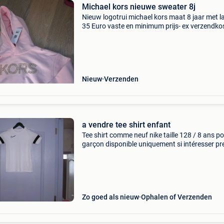
Michael kors nieuwe sweater 8j
Nieuw logotrui michael kors maat 8 jaar met la
35 Euro vaste en minimum prijs- ex verzendko
Nieuw
Verzenden
a vendre tee shirt enfant
Tee shirt comme neuf nike taille 128 / 8 ans p
garçon disponible uniquement si intéresser pr
contact ou message instantanée vous pouvez
consulter toute mes annonces
Zo goed als nieuw
Ophalen of Verzenden