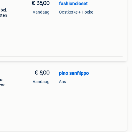
€ 35,00
fashioncloset
bel.
Vandaag
Oostkerke + Hoeke
sten
€ 8,00
pino sanfilppo
our
Vandaag
Ans
enez