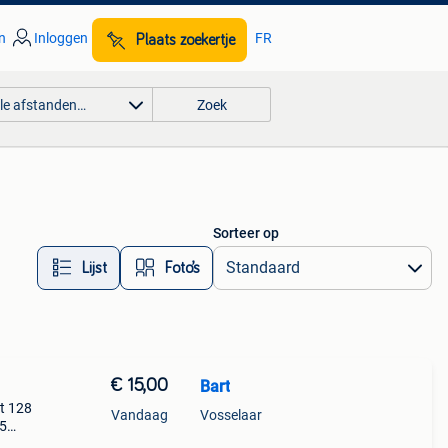
n
Inloggen
FR
Plaats zoekertje
lle afstanden…
Zoek
Sorteer op
Lijst
Foto’s
€ 15,00
Bart
at 128
Vandaag
Vosselaar
15