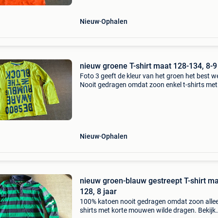
Nieuw
Ophalen
nieuw groene T-shirt maat 128-134, 8-9
Foto 3 geeft de kleur van het groen het best w
Nooit gedragen omdat zoon enkel t-shirts met
korte mouwen wilde dragen. Bekijk gerust ook
andere zoekertjes. Heb thuis nog veel andere
kleren, z
Nieuw
Ophalen
nieuw groen-blauw gestreept T-shirt m
128, 8 jaar
100% katoen nooit gedragen omdat zoon allee
shirts met korte mouwen wilde dragen. Bekijk