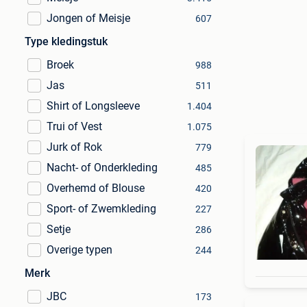
Jongen of Meisje
607
Type kledingstuk
Broek
988
Jas
511
Shirt of Longsleeve
1.404
Trui of Vest
1.075
Jurk of Rok
779
Nacht- of Onderkleding
485
Overhemd of Blouse
420
Sport- of Zwemkleding
227
Setje
286
Overige typen
244
Merk
JBC
173