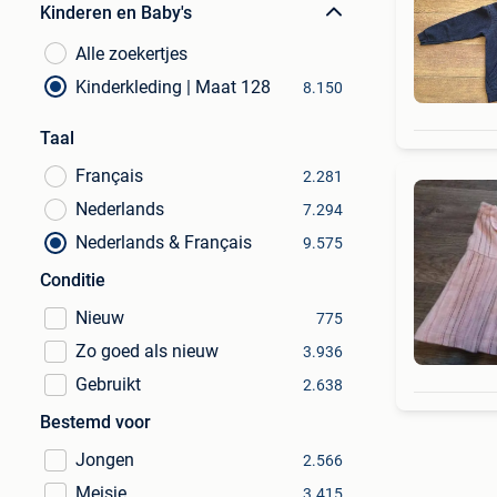
Kinderen en Baby's
Alle zoekertjes
Kinderkleding | Maat 128
8.150
Taal
Français
2.281
Nederlands
7.294
Nederlands & Français
9.575
Conditie
Nieuw
775
Zo goed als nieuw
3.936
Gebruikt
2.638
Bestemd voor
Jongen
2.566
Meisje
3.415