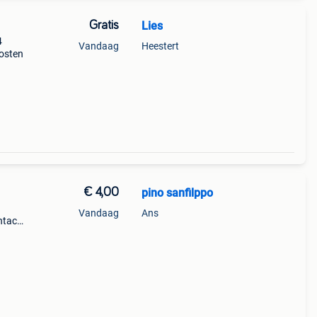
Gratis
Lies
4
Vandaag
Heestert
osten
€ 4,00
pino sanfilppo
Vandaag
Ans
ntact
er