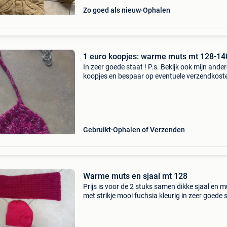
Zo goed als nieuw
Ophalen
1 euro koopjes: warme muts mt 128-14
In zeer goede staat ! P.s. Bekijk ook mijn ande
koopjes en bespaar op eventuele verzendkost
Gebruikt
Ophalen of Verzenden
Warme muts en sjaal mt 128
Prijs is voor de 2 stuks samen dikke sjaal en m
met strikje mooi fuchsia kleurig in zeer goede 
p.s. Bekijk ook mijn andere koopjes en bespaa
eventuele verzendkosten