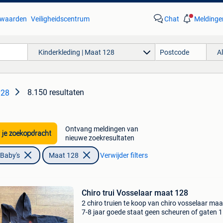
waarden
Veiligheidscentrum
Chat
Meldinge
Kinderkleding | Maat 128
A
8.150 resultaten
128
Ontvang meldingen van
 je zoekopdracht
nieuwe zoekresultaten
 Baby's
Maat 128
Verwijder filters
Chiro trui Vosselaar maat 128
2 chiro truien te koop van chiro vosselaar ma
7-8 jaar goede staat geen scheuren of gaten 
euro per trui nieuwprijs 30 euro per trui