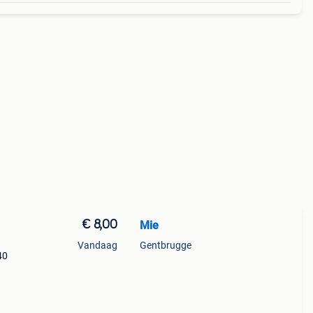
€ 8,00
Mie
Vandaag
Gentbrugge
40