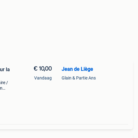
€ 10,00
Jean de Liège
ur la
Vandaag
Glain & Partie Ans
ire /
en