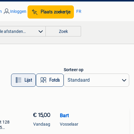
n
Inloggen
FR
Plaats zoekertje
lle afstanden…
Zoek
Sorteer op
Lijst
Foto’s
€ 15,00
Bart
at 128
Vandaag
Vosselaar
15