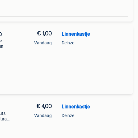
€ 1,00
Linnenkastje
0
re
Vandaag
Deinze
en
€ 4,00
Linnenkastje
uts
Vandaag
Deinze
staat
r op