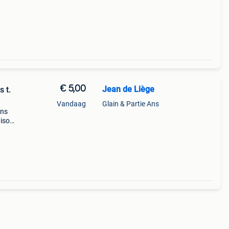
€ 5,00
Jean de Liège
s t.
Vandaag
Glain & Partie Ans
Ans
ison: