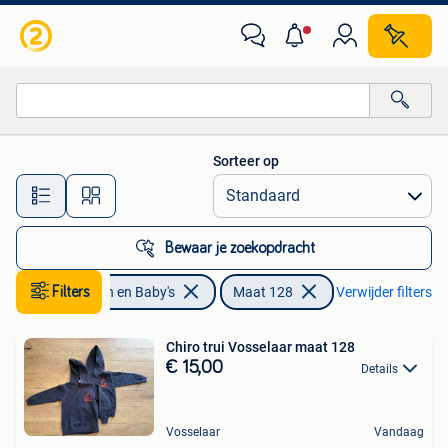
Kinderkleding | Maat 128
Sorteer op
Alle afstanden…
Bewaar je zoekopdracht
Filters
Kinderen en Baby's
Maat 128
Verwijder filters
Chiro trui Vosselaar maat 128
€ 15,00
Details
Vosselaar
Vandaag