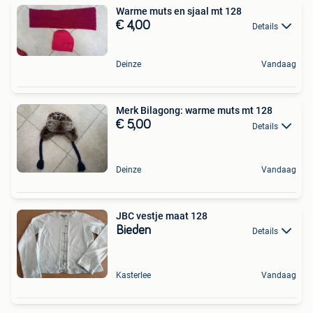
Warme muts en sjaal mt 128
€ 4,00
Details
Deinze
Vandaag
Merk Bilagong: warme muts mt 128
€ 5,00
Details
Deinze
Vandaag
JBC vestje maat 128
Bieden
Details
Kasterlee
Vandaag