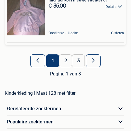
Michael kors nieuwe sweater 8j
€ 35,00
Details
Oostkerke + Hoeke
Gisteren
1
2
3
Pagina 1 van 3
Kinderkleding | Maat 128 met filter
Gerelateerde zoektermen
Populaire zoektermen