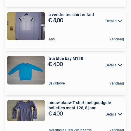
a vendre tee shirt enfant
€ 8,00
Details
Ans
Vandaag
trui blue bay M128
€ 4,00
Details
Bavikhove
Vandaag
nieuw blauw T-shirt met goudgele
bolletjes maat 128, 8 jaar
€ 4,00
Details
Merelbeke+Deel Zwijnaarde
Vandaag