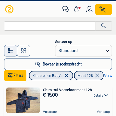
Kinderkleding | Maat 128
Sorteer op
Alle afstanden…
Bewaar je zoekopdracht
Filters
Kinderen en Baby's
Maat 128
Verwijde
Chiro trui Vosselaar maat 128
€ 15,00
Details
Vosselaar
Vandaag