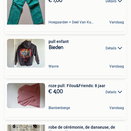
€ 7,00
Details
Hoegaarden + Deel Van Kumtich + Deel Van Tienen
Vandaag
pull enfant
Bieden
Details
Wavre
Vandaag
roze pull: Filou&Friends: 8 jaar
€ 4,00
Details
Blankenberge
Vandaag
robe de cérémonie, de danseuse, de