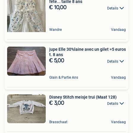
fête... taille 8 ans
€ 10,00
Details
Wandre
Vandaag
jupe Elle 30%laine avec un gilet =5 euros
t. 8 ans
€ 5,00
Details
Glain & Partie Ans
Vandaag
Disney Stitch meisje trui (Maat 128)
€ 3,00
Details
Brasschaat
Vandaag