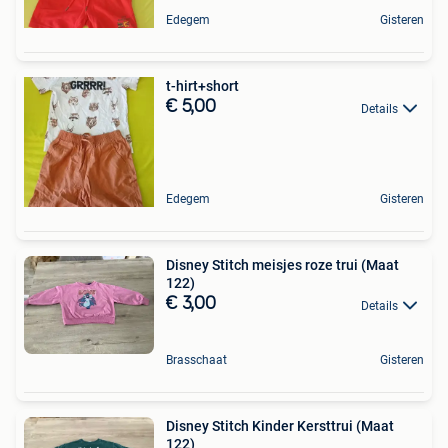
Edegem
Gisteren
t-hirt+short
€ 5,00
Details
Edegem
Gisteren
Disney Stitch meisjes roze trui (Maat
122)
€ 3,00
Details
Brasschaat
Gisteren
Disney Stitch Kinder Kersttrui (Maat
122)