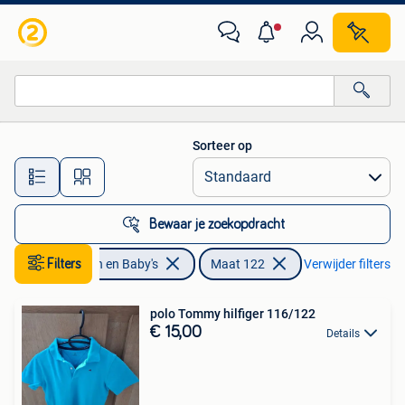
Kinderkleding | Maat 122
Sorteer op
Alle afstanden…
Bewaar je zoekopdracht
Filters
Kinderen en Baby's
Maat 122
Verwijder filters
polo Tommy hilfiger 116/122
€ 15,00
Details