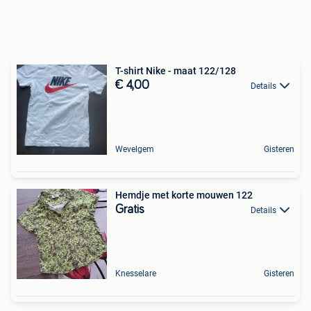
T-shirt Nike - maat 122/128
€ 4,00
Details
Wevelgem
Gisteren
Hemdje met korte mouwen 122
Gratis
Details
Knesselare
Gisteren