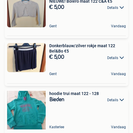
NIEUWE! Bolero maat 122 C&A €5
€ 5,00
Details
Gent
Vandaag
Donkerblauw/zilver rokje maat 122
Bel&Bo €5
€ 5,00
Details
Gent
Vandaag
hoodie trui maat 122 - 128
Bieden
Details
Kasterlee
Vandaag