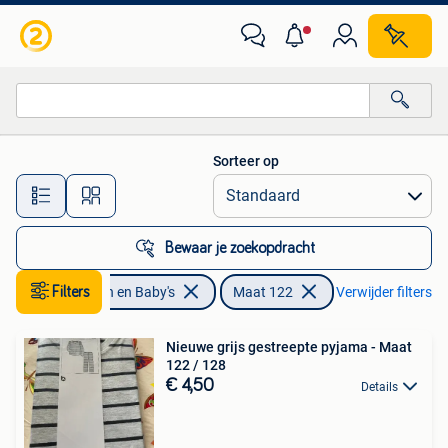
Kinderkleding | Maat 122
Sorteer op
Alle afstanden…
Bewaar je zoekopdracht
Filters
Kinderen en Baby's
Maat 122
Verwijder filters
Nieuwe grijs gestreepte pyjama - Maat
122 / 128
€ 4,50
Details