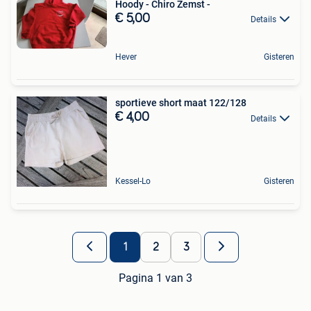
Hoody - Chiro Zemst -
€ 5,00
Details
Hever
Gisteren
sportieve short maat 122/128
€ 4,00
Details
Kessel-Lo
Gisteren
1
2
3
Pagina 1 van 3