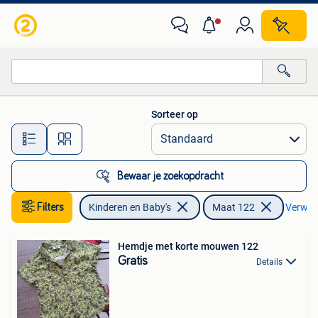
Kinderkleding | Maat 122
Sorteer op
Alle afstanden…
Bewaar je zoekopdracht
Filters
Kinderen en Baby's
Maat 122
Verwijde
Hemdje met korte mouwen 122
Gratis
Details