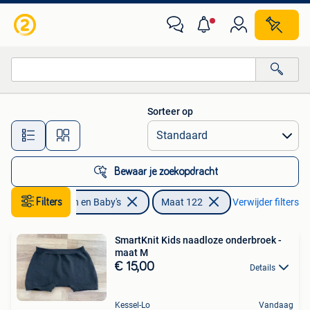
Kinderkleding | Maat 122
Sorteer op
Alle afstanden…
Bewaar je zoekopdracht
Filters
Kinderen en Baby's
Maat 122
Verwijder filters
SmartKnit Kids naadloze onderbroek -
maat M
€ 15,00
Details
Kessel-Lo
Vandaag