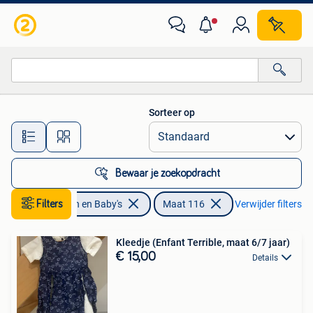
Kinderkleding | Maat 116
Sorteer op
Alle afstanden…
Bewaar je zoekopdracht
Filters
Kinderen en Baby's
Maat 116
Verwijder filters
Kleedje (Enfant Terrible, maat 6/7 jaar)
€ 15,00
Details