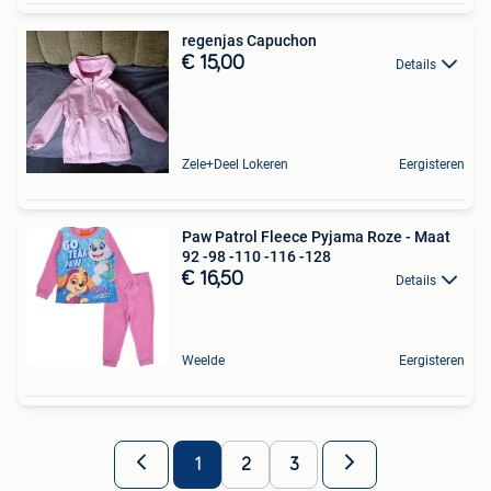
regenjas Capuchon
€ 15,00
Details
Zele+Deel Lokeren
Eergisteren
Paw Patrol Fleece Pyjama Roze - Maat
92 -98 -110 -116 -128
€ 16,50
Details
Weelde
Eergisteren
1
2
3