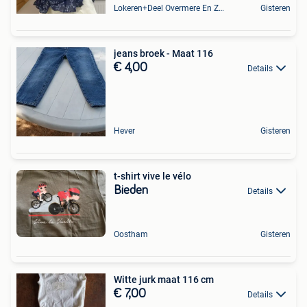
Lokeren+Deel Overmere En Zele
Gisteren
jeans broek - Maat 116
€ 4,00
Details
Hever
Gisteren
t-shirt vive le vélo
Bieden
Details
Oostham
Gisteren
Witte jurk maat 116 cm
€ 7,00
Details