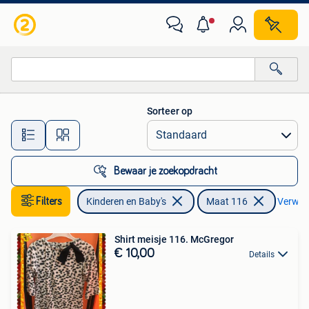
Kinderkleding | Maat 116
Sorteer op
Alle afstanden…
Bewaar je zoekopdracht
Filters
Kinderen en Baby's
Maat 116
Verwijde
Shirt meisje 116. McGregor
€ 10,00
Details