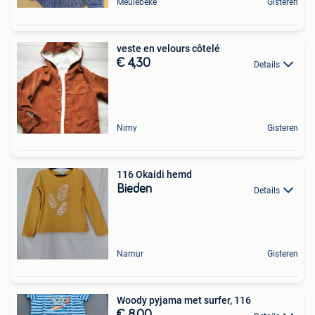
Meulebeke
Gisteren
veste en velours côtelé
€ 4,30
Details
Nimy
Gisteren
116 Okaidi hemd
Bieden
Details
Namur
Gisteren
Woody pyjama met surfer, 116