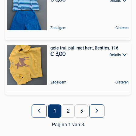
€ 8,00
Details
Zedelgem
Gisteren
gele trui, pull met hert, Besties, 116
€ 3,00
Details
Zedelgem
Gisteren
1
2
3
Pagina 1 van 3