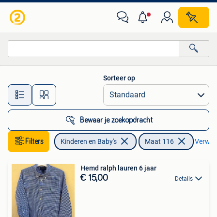
Kinderkleding | Maat 116
Sorteer op
Alle afstanden…
Bewaar je zoekopdracht
Filters
Kinderen en Baby's
Maat 116
Verwijde
Hemd ralph lauren 6 jaar
€ 15,00
Details