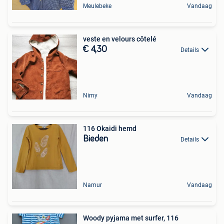
Meulebeke
Vandaag
veste en velours côtelé
€ 4,30
Details
Nimy
Vandaag
116 Okaidi hemd
Bieden
Details
Namur
Vandaag
Woody pyjama met surfer, 116