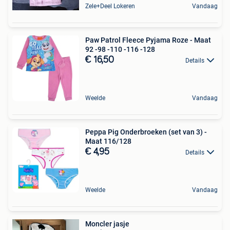
Zele+Deel Lokeren
Vandaag
Paw Patrol Fleece Pyjama Roze - Maat
92 -98 -110 -116 -128
€ 16,50
Details
Weelde
Vandaag
Peppa Pig Onderbroeken (set van 3) -
Maat 116/128
€ 4,95
Details
Weelde
Vandaag
Moncler jasje