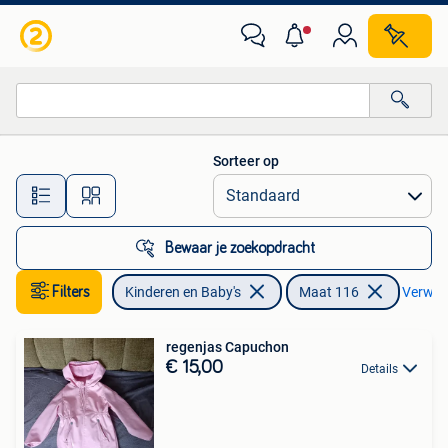
Kinderkleding | Maat 116
Sorteer op
Alle afstanden…
Bewaar je zoekopdracht
Filters
Kinderen en Baby's
Maat 116
Verwijde
regenjas Capuchon
€ 15,00
Details