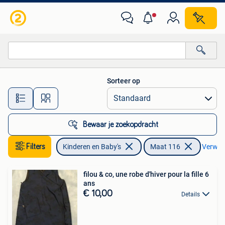
Kinderkleding | Maat 116
Sorteer op
Alle afstanden…
Bewaar je zoekopdracht
Filters
Kinderen en Baby's
Maat 116
Verwijde
filou & co, une robe d'hiver pour la fille 6
ans
€ 10,00
Details