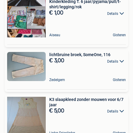
Kinderkleding T. 6 jaar/pyjama/pull/t-
shirt/legging/rok
€ 1,00
Details
Aiseau
Gisteren
lichtbruine broek, SomeOne, 116
€ 3,00
Details
Zedelgem
Gisteren
K3 slaapkleed zonder mouwen voor 6/7
jaar
€ 5,00
Details